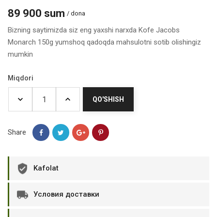
89 900 sum
/ dona
Bizning saytimizda siz eng yaxshi narxda Kofe Jacobs
Monarch 150g yumshoq qadoqda mahsulotni sotib olishingiz
mumkin
Miqdori
QO'SHISH
Share
Kafolat
Условия доставки