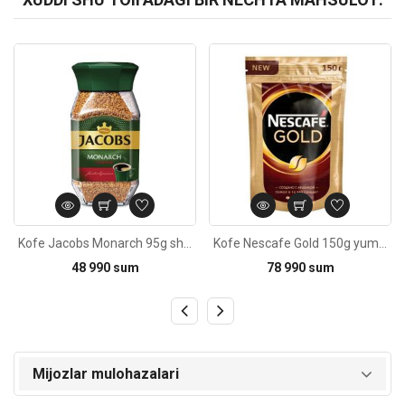
Kod: 6417
Kod: 513
Kofe Jacobs Monarch 95g shisha idishda
Kofe Nescafe Gold 150g yumshoq qadoqda
48 990 sum
78 990 sum
Mijozlar mulohazalari