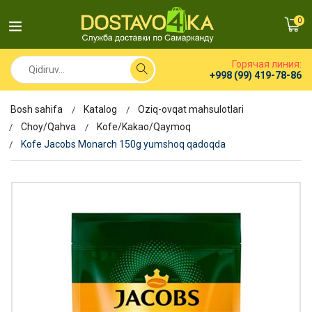
0
Горячая линия:
+998 (99) 419-78-86
Bosh sahifa
Katalog
Oziq-ovqat mahsulotlari
Choy/Qahva
Kofe/Kakao/Qaymoq
Kofe Jacobs Monarch 150g yumshoq qadoqda