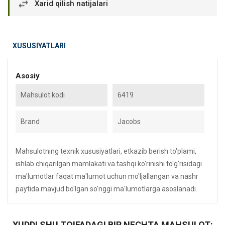
Xarid qilish natijalari
XUSUSIYATLARI
Asosiy
Mahsulot kodi
6419
Brand
Jacobs
Mahsulotning texnik xususiyatlari, etkazib berish to'plami,
ishlab chiqarilgan mamlakati va tashqi ko'rinishi to'g'risidagi
ma'lumotlar faqat ma'lumot uchun mo'ljallangan va nashr
paytida mavjud bo'lgan so'nggi ma'lumotlarga asoslanadi.
XUDDI SHU TOIFADAGI BIR NECHTA MAHSULOT: