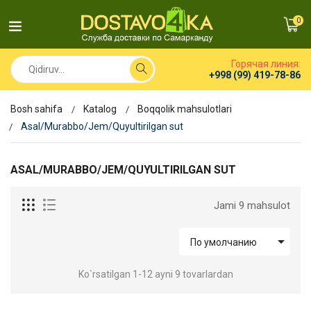
0
Горячая линия:
+998 (99) 419-78-86
Bosh sahifa
Katalog
Boqqolik mahsulotlari
Asal/Murabbo/Jem/Quyultirilgan sut
ASAL/MURABBO/JEM/QUYULTIRILGAN SUT
Jami 9 mahsulot

По умолчанию
Ko`rsatilgan 1-12 ayni 9 tovarlardan