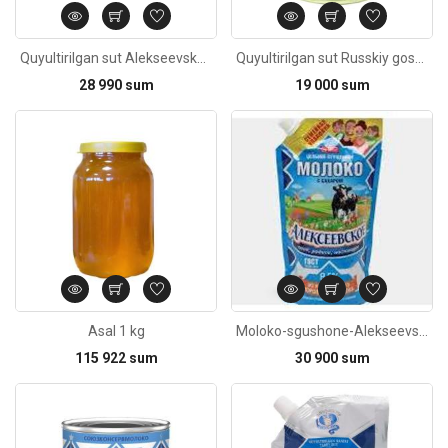
Quyultirilgan sut Alekseevskoe 8,5% 360g
Quyultirilgan sut Russkiy gostinets 370g
28 990 sum
19 000 sum
Kod: 4146
Asal 1 kg
Moloko-sgushone-Alekseevskoe-650g
115 922 sum
30 900 sum
Kod: 2982