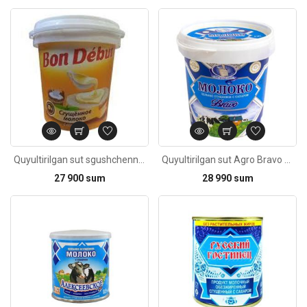
Kod: 4628
Quyultirilgan sut sgushchennoye-moloko-bon-Debut-900g
Quyultirilgan sut Agro Bravo yahlit shakarli 900g
27 900 sum
28 990 sum
Kod: 2349