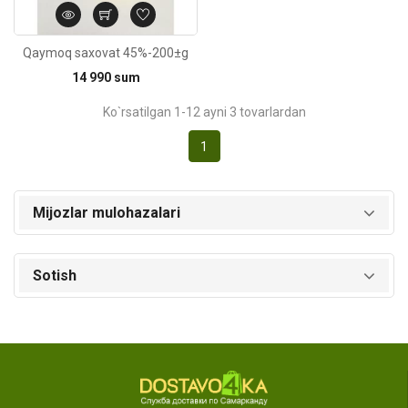
Qaymoq saxovat 45%-200±g
14 990 sum
Ko`rsatilgan 1-12 ayni 3 tovarlardan
1
Mijozlar mulohazalari
Sotish