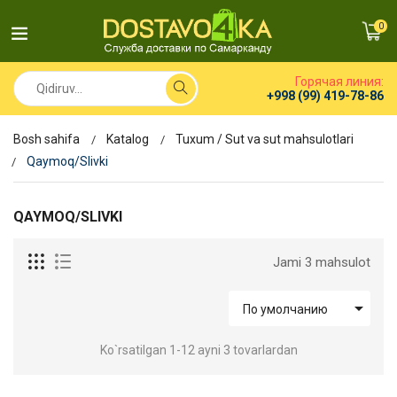
0
Горячая линия:
+998 (99) 419-78-86
Bosh sahifa
Katalog
Tuxum / Sut va sut mahsulotlari
Qaymoq/Slivki
QAYMOQ/SLIVKI
Jami 3 mahsulot

По умолчанию
Ko`rsatilgan 1-12 ayni 3 tovarlardan