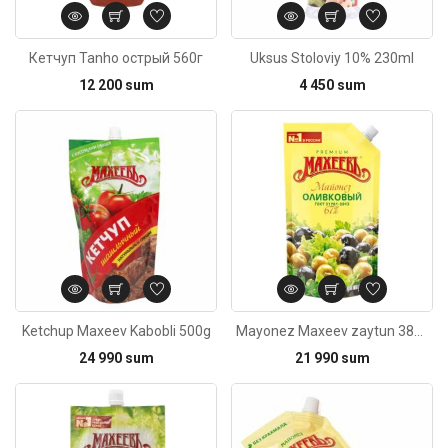
Кетчуп Tanho острый 560г
Uksus Stoloviy 10% 230ml
12 200 sum
4 450 sum
Kod: 3102
Ketchup Maxeev Kabobli 500g
Mayonez Maxeev zaytun 380ml
24 990 sum
21 990 sum
Kod: 5429