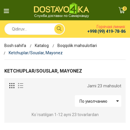
0
Горячая линия:
+998 (99) 419-78-86
Bosh sahifa
Katalog
Boqqolik mahsulotlari
Ketchuplar/Souslar, Mayonez
KETCHUPLAR/SOUSLAR, MAYONEZ
Jami 23 mahsulot

По умолчанию
Ko`rsatilgan 1-12 ayni 23 tovarlardan