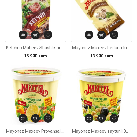
Ketchup Maheev Shashlik uchun 300g
Mayonez Maxeev bedana tuxumi bilan 200ml
15 990 sum
13 990 sum
Kod: 3152
Mayonez Maxeev Provansal limon sharbati bilan 800ml
Mayonez Maxeev zaytunli 800ml