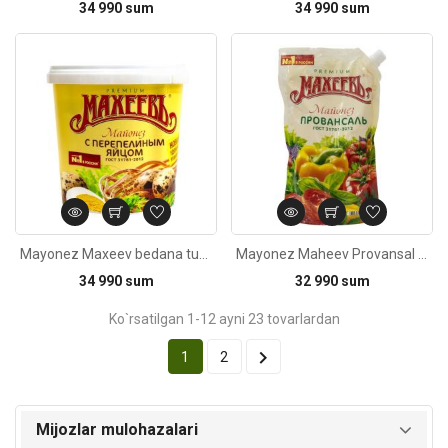
34 990 sum
34 990 sum
Kod: 873
Mayonez Maxeev bedana tuxum 800ml
Mayonez Maheev Provansal 820ml
34 990 sum
32 990 sum
Ko`rsatilgan 1-12 ayni 23 tovarlardan

1
2
Mijozlar mulohazalari