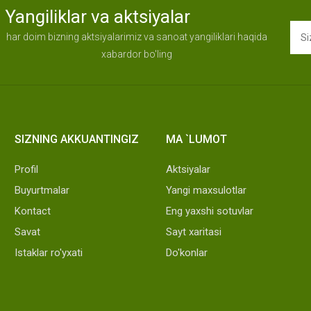
Yangiliklar va aktsiyalar
har doim bizning aktsiyalarimiz va sanoat yangiliklari haqida
xabardor bo'ling
SIZNING AKKUANTINGIZ
MA `LUMOT
Profil
Aktsiyalar
Buyurtmalar
Yangi maxsulotlar
Kontact
Eng yaxshi sotuvlar
Savat
Sayt xaritasi
Istaklar ro'yxati
Do'konlar