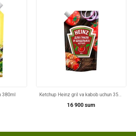
Kod: 6211
n 380ml
Ketchup Heinz gril va kabob uchun 350g
16 900 sum