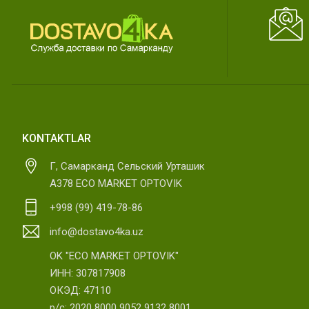
KONTAKTLAR
Г, Самарканд Сельский Урташик
А378 ECO MARKET OPTOVIK
+998 (99) 419-78-86
info@dostavo4ka.uz
OK "ECO MARKET OPTOVIK"
ИНН: 307817908
ОКЭД: 47110
р/с: 2020 8000 9052 9132 8001