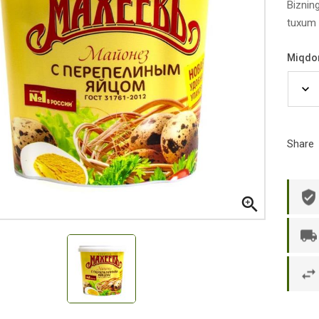
Biznin
tuxum 
Miqdo
Share

р П.
Ольга Кузяева
Ти
 в указанное
Лежу в больнице, сделала заказ, все
Вежливый и о
этаж без лифта,
привезли раньше назначенного
Оформляют з
и. Всё хорошо
времени. Курьер Анвар, спасибо ему!
максимально 
е и вкусное.
и овощи. М
доволен. Б