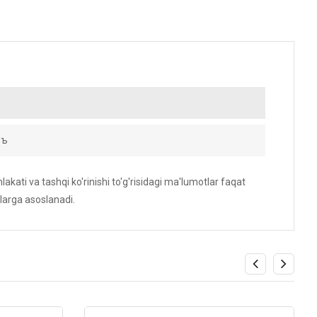
въ
akati va tashqi ko'rinishi to'g'risidagi ma'lumotlar faqat
larga asoslanadi.