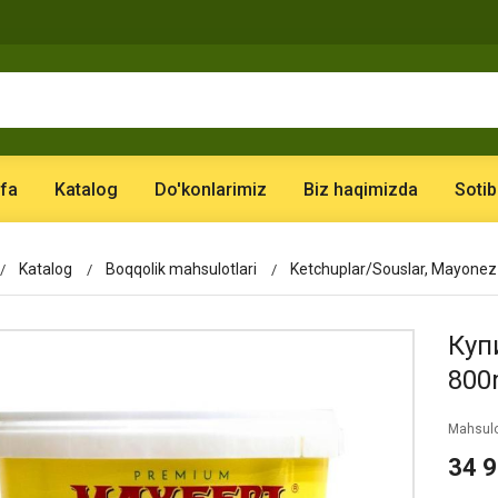
fa
Katalog
Do'konlarimiz
Biz haqimizda
Sotib
Katalog
Boqqolik mahsulotlari
Ketchuplar/Souslar, Mayonez
Куп
800
Mahsulo
34 