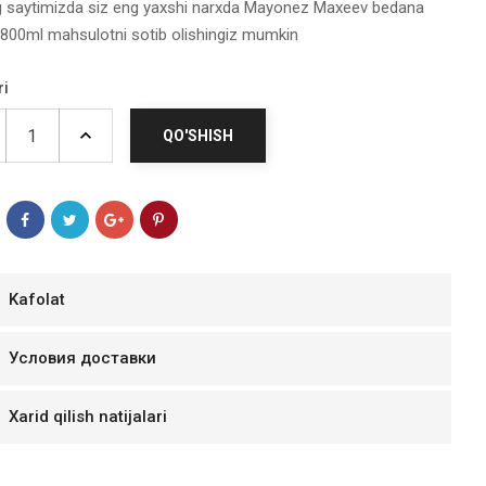
g saytimizda siz eng yaxshi narxda Mayonez Maxeev bedana
800ml mahsulotni sotib olishingiz mumkin
ri
QO'SHISH
Kafolat
мур B.Д.
Условия доставки
тзывчивый персонал.
аказ и доставляют
Xarid qilish natijalari
быстро. Покупал мясо
ясо свежее. Очень
уду покупать ещё.