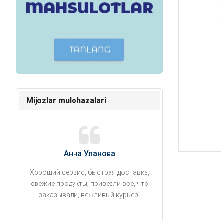
Mijozlar mulohazalari
Анна Уланова
Александ
Хороший сервис, быстрая доставка,
Продукты привезли
свежие продукты, привезли все, что
время. Занесли на 5 
заказывали, вежливый курьер.
аккуратно поставил
упаковано, свеже