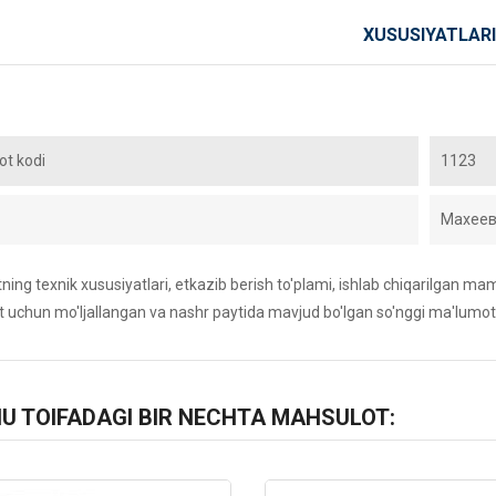
XUSUSIYATLARI
t kodi
1123
Махее
ing texnik xususiyatlari, etkazib berish to'plami, ishlab chiqarilgan maml
 uchun mo'ljallangan va nashr paytida mavjud bo'lgan so'nggi ma'lumot
HU TOIFADAGI BIR NECHTA MAHSULOT: