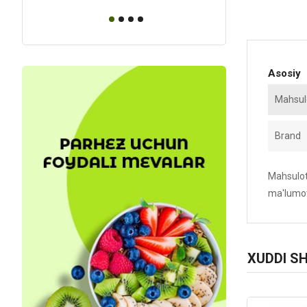
Asosiy
Mahsulo
Brand
Mahsulotn
ma'lumot
XUDDI S