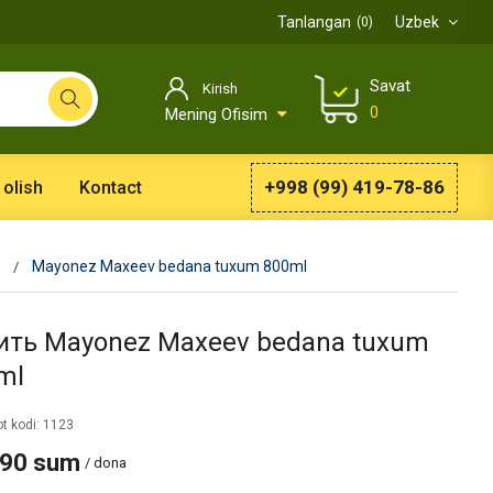
Tanlangan
Uzbek
0
Savat
Kirish
0
Mening Ofisim
+998 (99) 419-78-86
 olish
Kontact
Mayonez Maxeev bedana tuxum 800ml
ить Mayonez Maxeev bedana tuxum
ml
t kodi: 1123
990 sum
/ dona