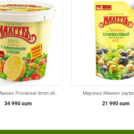
02
Kod: 236
Mayonez Maxeev Provansal limon sharbati bilan 800ml
Mayonez Maxeev zaytu
34 990 sum
21 990 sum