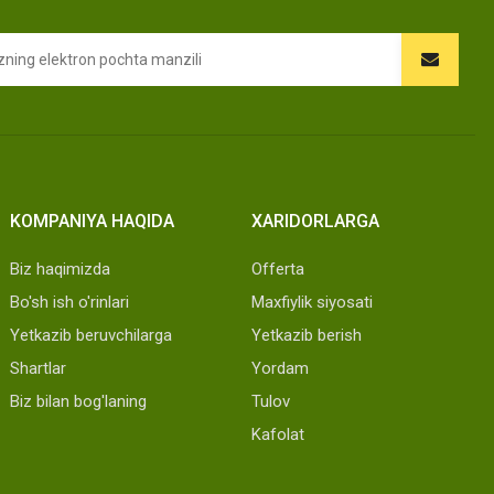
KOMPANIYA HAQIDA
XARIDORLARGA
Biz haqimizda
Offerta
Bo'sh ish o'rinlari
Maxfiylik siyosati
Yetkazib beruvchilarga
Yetkazib berish
Shartlar
Yordam
Biz bilan bog'laning
Tulov
Kafolat