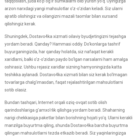
taqqoslash, juda ko'p og'ir sumkalarni olib yurish yo'q. Uyingizga
arzon narxdagi yangi mahsulotlar o'z-o'zidan keladi. Siz ularni
ajratib olishingiz va oilangizni mazali taomlar bilan xursand
qilishingiz kerak.
Shuningdek, Dostavo4ka xizmati oilaviy byudjetingizni tejashga
yordam beradi. Qanday? Hammasi oddiy. Do'konlarga tashrif
buyurganingizda, har qanday holatda, siz nafaqat kerakli
xaridlarni, balki o'z-o'zidan paydo bo'lgan narsalarni ham amalga
oshirasiz. Ushbu rejasiz xaridlar sizning hamyoningizda katta
teshikka aylanadi. Dostavo4ka xizmati bilan siz kerak bo'lmagan
tovarlarga chalg'imasdan, faqat rejalashtirilgan mahsulotlarni
sotib olasiz.
Bundan tashqari, Internet orqali oziq-ovqat sotib olish
qarindoshlariga g'amxo'rlik qilishga yordam beradi. Shaharning
narigi chekkasiga paketlar bilan borishning hojati yo'q. Ularni kerakli
manzilga buyurtma qiling, shunda Dostavo4ka barcha buyurtma
qilingan mahsulotlarni tezda etkazib beradi. Siz yaqinlaringizga