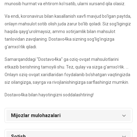
munosib hurmat va ehtirom ko'rsatib, ularni xursand qila olasiz.
Va endi, koronavirus bilan kasallanish xavfi mavjud bo'lgan paytda,
onlayn mahsulot sotib olish juda zarur bo'lib qoladi. Siz sog'ligingiz
haqida qayg'urolmaysiz, ammo xotirjamlik bilan mahsulot
tanlovidan zavqlaning. Dostavo4ka sizning sog'lig'ingizga
g'amxo'rlik qiladi.
Samarqanddagi "Dostavo4ka" ga oziq-ovqat mahsulotlarini
etkazib berishning tamoyili shu. Tez, qulay va sizga g'amxo'rlik. ...
Onlayn oziq-ovqat xaridlaridan foydalanib bo'shatgan vaqtingizda
siz oilangizga, sayrga va rivojlanishingizga sarflashingiz mumkin.
Dostavo4ka bilan hayotingizni soddalashtiring!
Mijozlar mulohazalari
Sotish