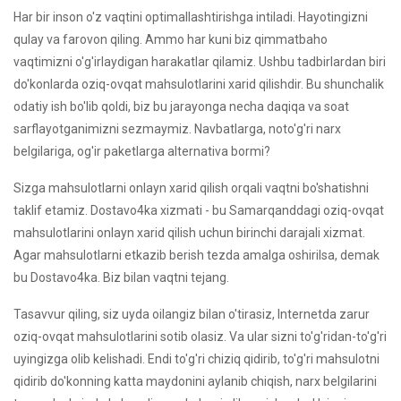
Har bir inson o'z vaqtini optimallashtirishga intiladi. Hayotingizni
qulay va farovon qiling. Ammo har kuni biz qimmatbaho
vaqtimizni o'g'irlaydigan harakatlar qilamiz. Ushbu tadbirlardan biri
do'konlarda oziq-ovqat mahsulotlarini xarid qilishdir. Bu shunchalik
odatiy ish bo'lib qoldi, biz bu jarayonga necha daqiqa va soat
sarflayotganimizni sezmaymiz. Navbatlarga, noto'g'ri narx
belgilariga, og'ir paketlarga alternativa bormi?
Sizga mahsulotlarni onlayn xarid qilish orqali vaqtni bo'shatishni
taklif etamiz. Dostavo4ka xizmati - bu Samarqanddagi oziq-ovqat
mahsulotlarini onlayn xarid qilish uchun birinchi darajali xizmat.
Agar mahsulotlarni etkazib berish tezda amalga oshirilsa, demak
bu Dostavo4ka. Biz bilan vaqtni tejang.
Tasavvur qiling, siz uyda oilangiz bilan o'tirasiz, Internetda zarur
oziq-ovqat mahsulotlarini sotib olasiz. Va ular sizni to'g'ridan-to'g'ri
uyingizga olib kelishadi. Endi to'g'ri chiziq qidirib, to'g'ri mahsulotni
qidirib do'konning katta maydonini aylanib chiqish, narx belgilarini