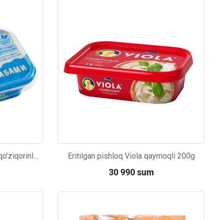
Eritilgan pishloq Pure Milky qo'ziqorinli 200±5g
Eritilgan pishloq Viola qaymoqli 200g
30 990 sum