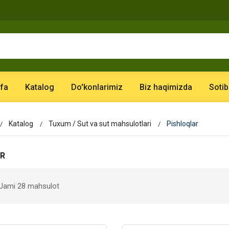
fa
Katalog
Do'konlarimiz
Biz haqimizda
Sotib
Katalog
Tuxum / Sut va sut mahsulotlari
Pishloqlar
R
Jami 28 mahsulot