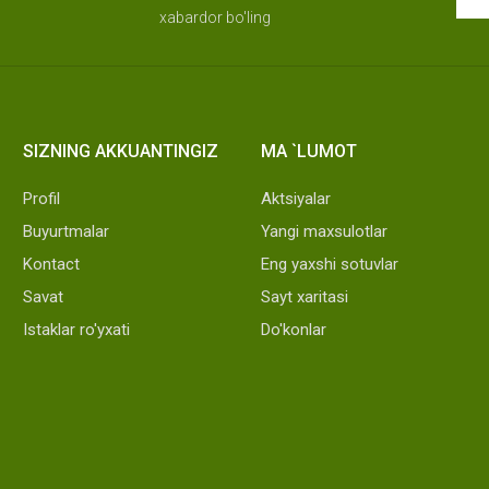
xabardor bo'ling
SIZNING AKKUANTINGIZ
MA `LUMOT
Profil
Aktsiyalar
Buyurtmalar
Yangi maxsulotlar
Kontact
Eng yaxshi sotuvlar
Savat
Sayt xaritasi
Istaklar ro'yxati
Do'konlar