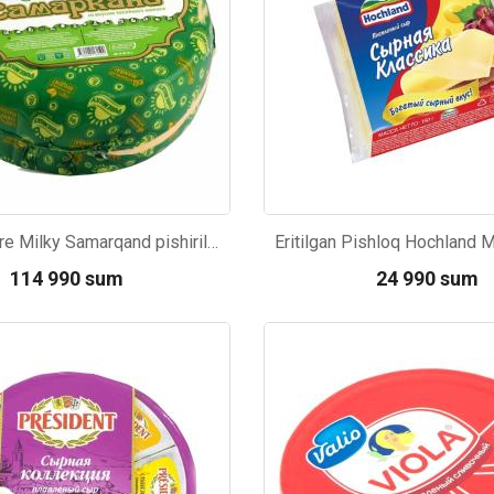
Pishloq Pure Milky Samarqand pishirilgan sutdan, 1kg
114 990 sum
24 990 sum
91
Kod: 4189