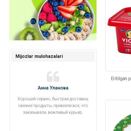
Mijozlar mulohazalari
Eritilgan
Анна Уланова
Александ
Хороший сервис, быстрая доставка,
Продукты привезли
свежие продукты, привезли все, что
время. Занесли на 5 
Kod: 268
Kod: 36
заказывали, вежливый курьер.
аккуратно поставил
упаковано, свеже