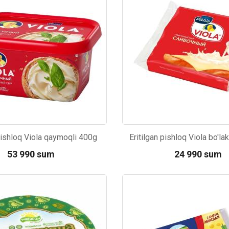
 pishloq Viola qaymoqli 400g
Eritilgan pishloq Viola bo'l
р П.
Ольга Кузяева
Ти
53 990 sum
24 990 sum
 в указанное
Лежу в больнице, сделала заказ, все
Вежливый и о
этаж без лифта,
привезли раньше назначенного
Оформляют з
00
Kod: 4418
и. Всё хорошо
времени. Курьер Анвар, спасибо ему!
максимально 
е и вкусное.
и овощи. М
доволен. Б