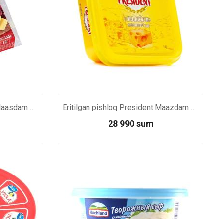
Eritilgan Pishloq Hochland Maasdam 150g
Eritilgan pishloq President Maazdam 200g
28 990 sum