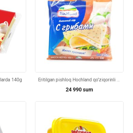
aklarda 140g
Eritilgan pishloq Hochland qo'ziqorinli kesilgan 150g
мур B.Д.
24 990 sum
тзывчивый персонал.
аказ и доставляют
быстро. Покупал мясо
ясо свежее. Очень
уду покупать ещё.