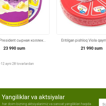
Сыр плав.President сырная коллекция 140г
Eritilgan pishloq Viola qay
23 990 sum
21 990 sum
-12 ayni 28 tovarlardan
Yangiliklar va aktsiyalar
har doim bizning aktsiyalarimiz va sanoat yangiliklari haqida