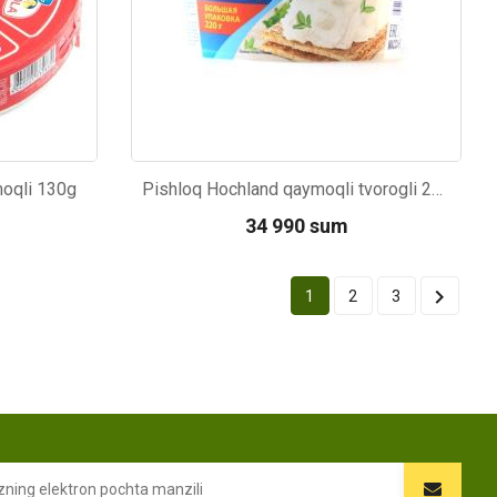
moqli 130g
Pishloq Hochland qaymoqli tvorogli 220g
34 990 sum

1
2
3