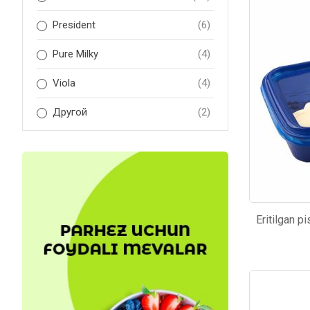
Kod: 257
Kod: 64
President
(6)
Pure Milky
(4)
Viola
(4)
Другой
(2)
Kod: 6406
Kod: 64