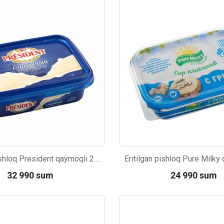
04
Kod: 6405
Eritilgan pishloq President qaymoqli 200g
32 990 sum
24 990 sum
07
Kod: 4618