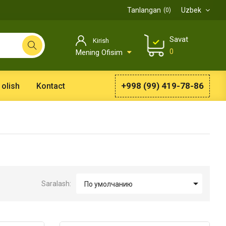
Tanlangan
Uzbek
0
Savat
Kirish
0
Mening Ofisim
+998 (99) 419-78-86
 olish
Kontact

Saralash:
По умолчанию