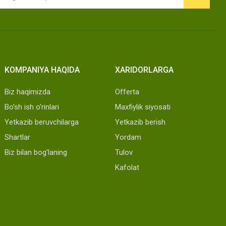
KOMPANIYA HAQIDA
XARIDORLARGA
Biz haqimizda
Offerta
Bo'sh ish o'rinlari
Maxfiylik siyosati
Yetkazib beruvchilarga
Yetkazib berish
Shartlar
Yordam
Biz bilan bog'laning
Tulov
Kafolat