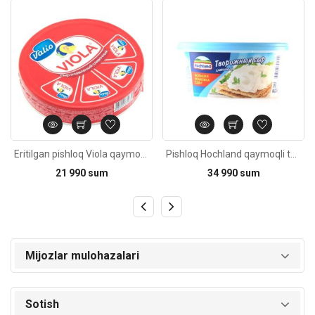
Kod: 4189
Kod: 5731
Eritilgan pishloq Viola qaymoqli 130g
Pishloq Hochland qaymoqli tvorogli 220g
21 990 sum
34 990 sum
Mijozlar mulohazalari
Sotish