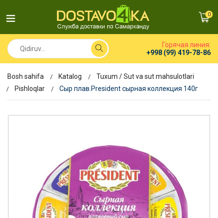
0
Горячая линия:
+998 (99) 419-78-86
Bosh sahifa
Katalog
Tuxum / Sut va sut mahsulotlari
Pishloqlar
Сыр плав.President сырная коллекция 140г