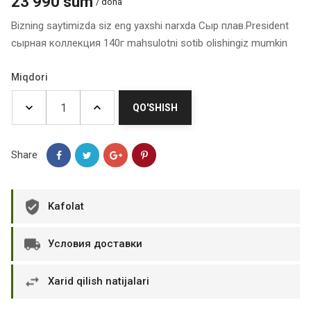
23 990 sum
/ dona
Bizning saytimizda siz eng yaxshi narxda Сыр плав.President
сырная коллекция 140г mahsulotni sotib olishingiz mumkin
Miqdori
QO'SHISH
Share
Kafolat
Условия доставки
Xarid qilish natijalari