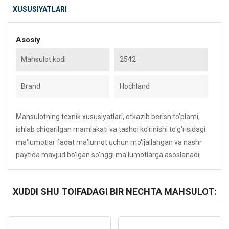
XUSUSIYATLARI
Asosiy
Mahsulot kodi
2542
Brand
Hochland
Mahsulotning texnik xususiyatlari, etkazib berish to'plami,
ishlab chiqarilgan mamlakati va tashqi ko'rinishi to'g'risidagi
ma'lumotlar faqat ma'lumot uchun mo'ljallangan va nashr
paytida mavjud bo'lgan so'nggi ma'lumotlarga asoslanadi.
XUDDI SHU TOIFADAGI BIR NECHTA MAHSULOT:
Kod: 5626
Kod: 4618