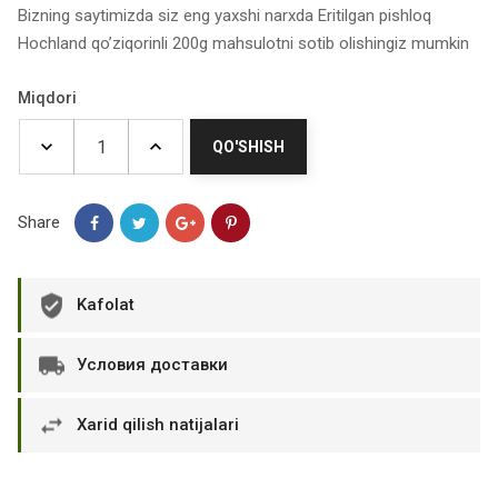
Bizning saytimizda siz eng yaxshi narxda Eritilgan pishloq
Hochland qo’ziqorinli 200g mahsulotni sotib olishingiz mumkin
Miqdori
QO'SHISH
Share
Kafolat
Условия доставки
Xarid qilish natijalari