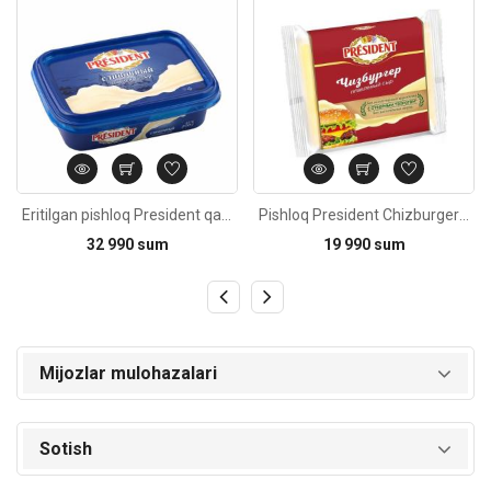
Eritilgan pishloq President qaymoqli 200g
Pishloq President Chizburger 150g
32 990 sum
19 990 sum
Mijozlar mulohazalari
Sotish