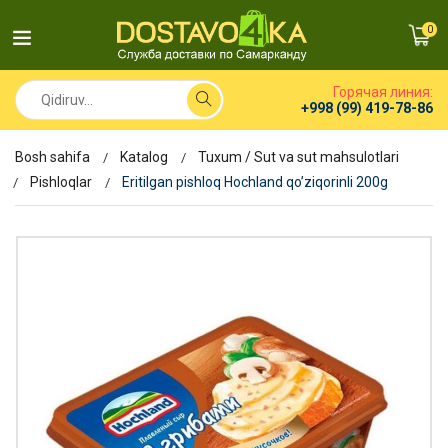
0
Горячая линия:
+998 (99) 419-78-86
Bosh sahifa
Katalog
Tuxum / Sut va sut mahsulotlari
Pishloqlar
Eritilgan pishloq Hochland qo’ziqorinli 200g