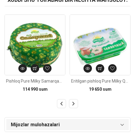
Kod: 4448
Kod: 3600
Pishloq Pure Milky Samarqand pishirilgan sutdan, 1kg
Eritilgan pishloq Pure Milky Qaymoqli 200±5g
114 990 sum
19 650 sum
Mijozlar mulohazalari