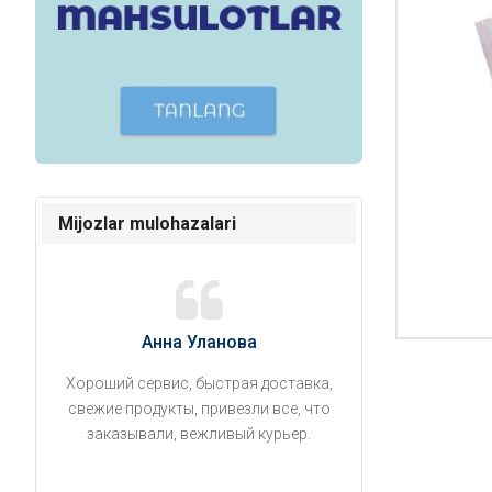
Mijozlar mulohazalari
Анна Уланова
Александ
Хороший сервис, быстрая доставка,
Продукты привезли
свежие продукты, привезли все, что
время. Занесли на 5 
заказывали, вежливый курьер.
аккуратно поставил
упаковано, свеже