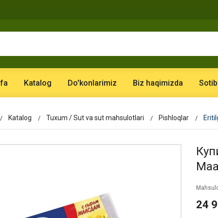
fa
Katalog
Do'konlarimiz
Biz haqimizda
Sotib
Katalog
Tuxum / Sut va sut mahsulotlari
Pishloqlar
Erit
Купи
Maa
Mahsulo
24 