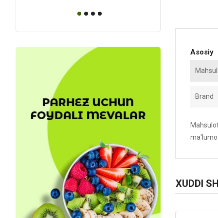
Asosiy
Mahsulo
Brand
Mahsulotn
ma'lumot
XUDDI S