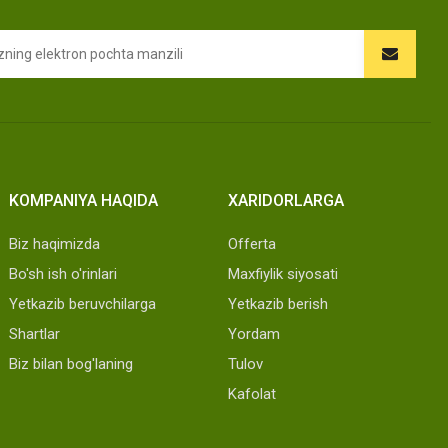
KOMPANIYA HAQIDA
XARIDORLARGA
Biz haqimizda
Offerta
Bo'sh ish o'rinlari
Maxfiylik siyosati
Yetkazib beruvchilarga
Yetkazib berish
Shartlar
Yordam
Biz bilan bog'laning
Tulov
Kafolat