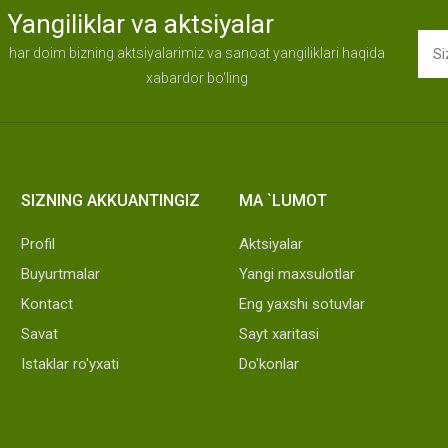
Yangiliklar va aktsiyalar
har doim bizning aktsiyalarimiz va sanoat yangiliklari haqida
xabardor bo'ling
SIZNING AKKUANTINGIZ
MA `LUMOT
Profil
Aktsiyalar
Buyurtmalar
Yangi maxsulotlar
Kontact
Eng yaxshi sotuvlar
Savat
Sayt xaritasi
Istaklar ro'yxati
Do'konlar