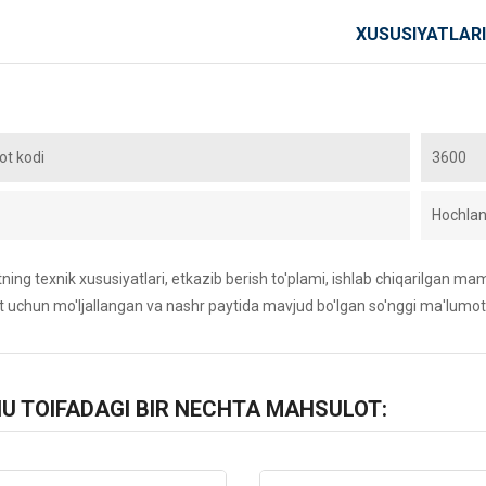
XUSUSIYATLARI
t kodi
3600
Hochla
ing texnik xususiyatlari, etkazib berish to'plami, ishlab chiqarilgan maml
 uchun mo'ljallangan va nashr paytida mavjud bo'lgan so'nggi ma'lumot
HU TOIFADAGI BIR NECHTA MAHSULOT: