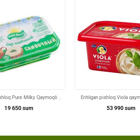
06
Kod: 4603
Eritilgan pishloq Pure Milky Qaymoqli 200±5g
Eritilgan pishloq Viola qay
19 650 sum
53 990 sum