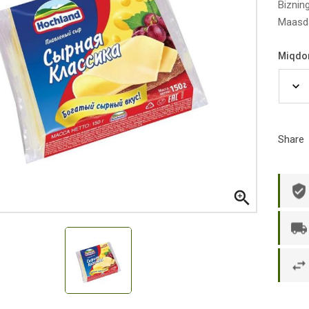
Biznin
Maasda
Miqdo
Share

р П.
Ольга Кузяева
Ти
 в указанное
Лежу в больнице, сделала заказ, все
Вежливый и о
этаж без лифта,
привезли раньше назначенного
Оформляют з
и. Всё хорошо
времени. Курьер Анвар, спасибо ему!
максимально 
е и вкусное.
и овощи. М
доволен. Б