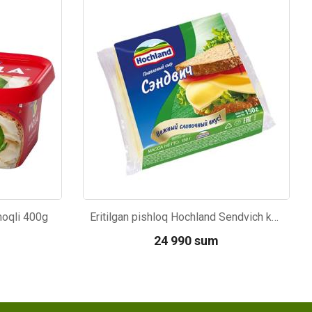
Kod: 1254
moqli 400g
Eritilgan pishloq Hochland Sendvich kesilgan 150g
24 990 sum