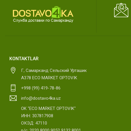
KONTAKTLAR
Г, Самарканд Сельский Урташик
А378 ECO MARKET OPTOVIK
+998 (99) 419-78-86
info@dostavo4ka.uz
OK "ECO MARKET OPTOVIK"
ИНН: 307817908
ОКЭД: 47110
р/с: 2020 8000 9052 9132 8001