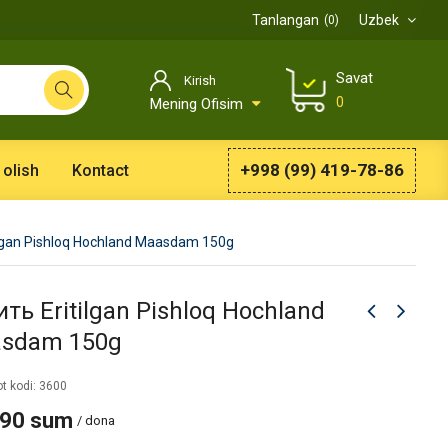
Tanlangan
Uzbek
0
Savat
Kirish
0
Mening Ofisim
+998 (99) 419-78-86
 olish
Kontact
ilgan Pishloq Hochland Maasdam 150g
ть Eritilgan Pishloq Hochland
sdam 150g
t kodi: 3600
990 sum
/ dona