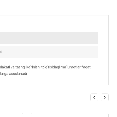
nd
akati va tashqi ko'rinishi to'g'risidagi ma'lumotlar faqat
larga asoslanadi.