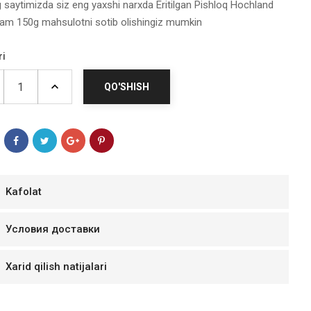
g saytimizda siz eng yaxshi narxda Eritilgan Pishloq Hochland
m 150g mahsulotni sotib olishingiz mumkin
ri
QO'SHISH
Kafolat
мур B.Д.
Условия доставки
тзывчивый персонал.
аказ и доставляют
Xarid qilish natijalari
быстро. Покупал мясо
ясо свежее. Очень
уду покупать ещё.