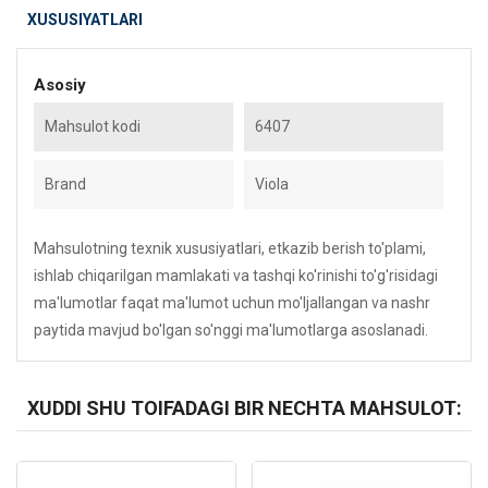
XUSUSIYATLARI
Asosiy
Mahsulot kodi
6407
Brand
Viola
Mahsulotning texnik xususiyatlari, etkazib berish to'plami,
ishlab chiqarilgan mamlakati va tashqi ko'rinishi to'g'risidagi
ma'lumotlar faqat ma'lumot uchun mo'ljallangan va nashr
paytida mavjud bo'lgan so'nggi ma'lumotlarga asoslanadi.
XUDDI SHU TOIFADAGI BIR NECHTA MAHSULOT:
Kod: 268
Kod: 3014