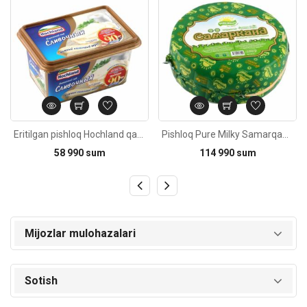
Eritilgan pishloq Hochland qaymoqli 400g
Pishloq Pure Milky Samarqand pishirilgan sutdan, 1kg
58 990 sum
114 990 sum
Mijozlar mulohazalari
Sotish