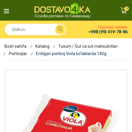
0
Горячая линия:
+998 (99) 419-78-86
Bosh sahifa
Katalog
Tuxum / Sut va sut mahsulotlari
Pishloqlar
Eritilgan pishloq Viola bo'laklarda 140g