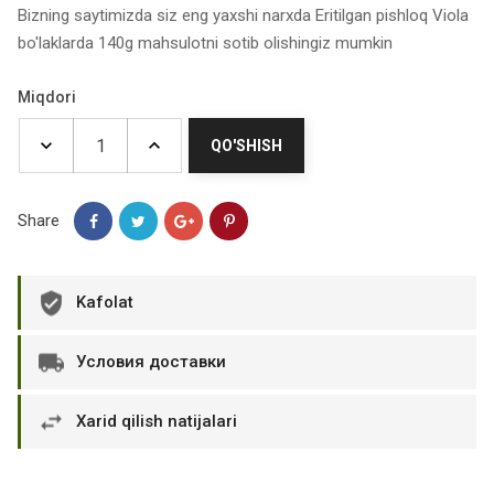
Bizning saytimizda siz eng yaxshi narxda Eritilgan pishloq Viola
bo'laklarda 140g mahsulotni sotib olishingiz mumkin
Miqdori
QO'SHISH
Share
Kafolat
Условия доставки
Xarid qilish natijalari