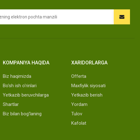
KOMPANIYA HAQIDA
XARIDORLARGA
Biz haqimizda
Offerta
Bo'sh ish o'rinlari
Maxfiylik siyosati
Yetkazib beruvchilarga
Yetkazib berish
Shartlar
Yordam
Biz bilan bog'laning
Tulov
Kafolat