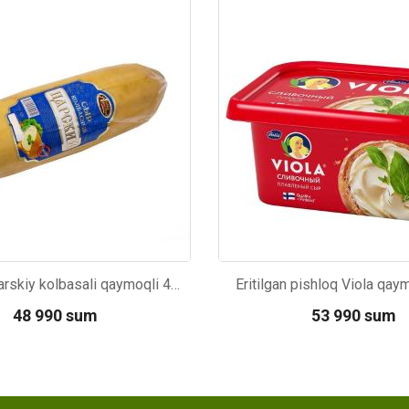
06
Kod: 4418
Pishloq Tsarskiy kolbasali qaymoqli 40% 1шт
Eritilgan pishloq Viola qay
48 990 sum
53 990 sum