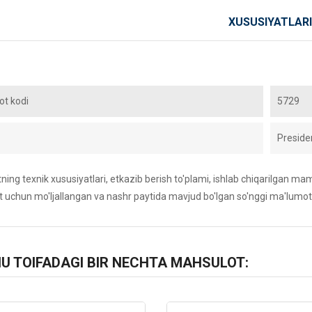
XUSUSIYATLARI
t kodi
5729
Preside
ing texnik xususiyatlari, etkazib berish to'plami, ishlab chiqarilgan maml
 uchun mo'ljallangan va nashr paytida mavjud bo'lgan so'nggi ma'lumot
HU TOIFADAGI BIR NECHTA MAHSULOT: