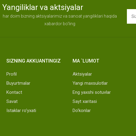
Yangiliklar va aktsiyalar
har doim bizning aktsiyalarimiz va sanoat yangiliklari haqida
xabardor bo'ling
SIZNING AKKUANTINGIZ
MA `LUMOT
Profil
Aktsiyalar
Buyurtmalar
Yangi maxsulotlar
Kontact
Eng yaxshi sotuvlar
Savat
Sayt xaritasi
Istaklar ro'yxati
Do'konlar