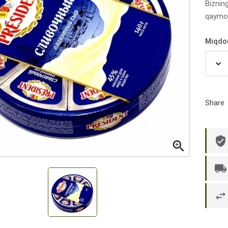
Bizning
qaymoq
Miqdo
Share

р П.
Ольга Кузяева
Ти
 в указанное
Лежу в больнице, сделала заказ, все
Вежливый и о
этаж без лифта,
привезли раньше назначенного
Оформляют з
и. Всё хорошо
времени. Курьер Анвар, спасибо ему!
максимально 
е и вкусное.
и овощи. М
доволен. Б