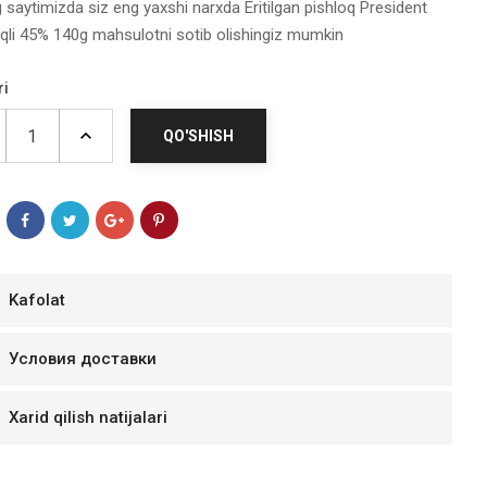
 saytimizda siz eng yaxshi narxda Eritilgan pishloq President
li 45% 140g mahsulotni sotib olishingiz mumkin
ri
QO'SHISH
Kafolat
мур B.Д.
Условия доставки
тзывчивый персонал.
аказ и доставляют
Xarid qilish natijalari
быстро. Покупал мясо
ясо свежее. Очень
уду покупать ещё.