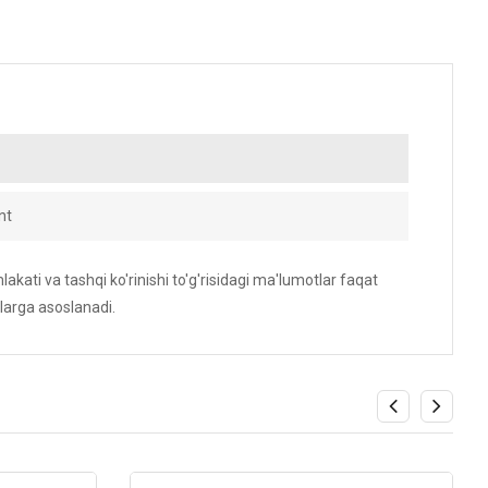
nt
akati va tashqi ko'rinishi to'g'risidagi ma'lumotlar faqat
larga asoslanadi.