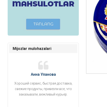
Mijozlar mulohazalari
Анна Уланова
Александ
Хороший сервис, быстрая доставка,
Продукты привезли
свежие продукты, привезли все, что
время. Занесли на 5 
заказывали, вежливый курьер.
аккуратно поставил
упаковано, свеже