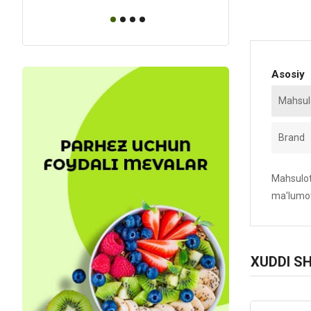
Asosiy
Mahsulo
Brand
Mahsulotn
ma'lumot
XUDDI S