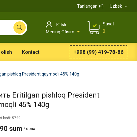
Tanlangan
Uzbek
0
Savat
Kirish
0
Mening Ofisim
+998 (99) 419-78-86
 olish
Kontact
ilgan pishloq President qaymoqli 45% 140g
ть Eritilgan pishloq President
moqli 45% 140g
t kodi: 5729
990 sum
/ dona