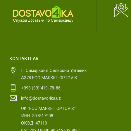
KONTAKTLAR
Г, Самарканд Сельский Урташик
А378 ECO MARKET OPTOVIK
+998 (99) 419-78-86
info@dostavo4ka.uz
OK "ECO MARKET OPTOVIK"
ИНН: 307817908
ОКЭД: 47110
р/с: 2020 8000 9052 9132 8001