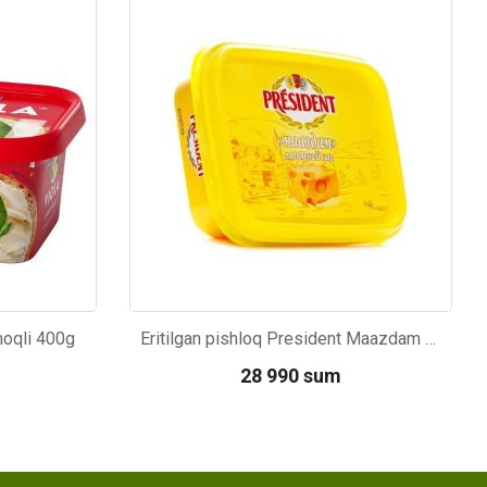
Kod: 3600
moqli 400g
Eritilgan pishloq President Maazdam 200g
28 990 sum