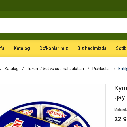
fa
Katalog
Do'konlarimiz
Biz haqimizda
Sotib
Katalog
Tuxum / Sut va sut mahsulotlari
Pishloqlar
Erit
Купи
qay
Mahsulo
22 