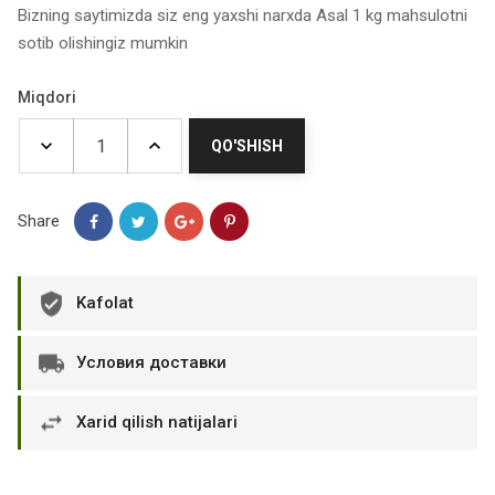
Bizning saytimizda siz eng yaxshi narxda Asal 1 kg mahsulotni
sotib olishingiz mumkin
Miqdori
QO'SHISH
Share
Kafolat
Условия доставки
Xarid qilish natijalari