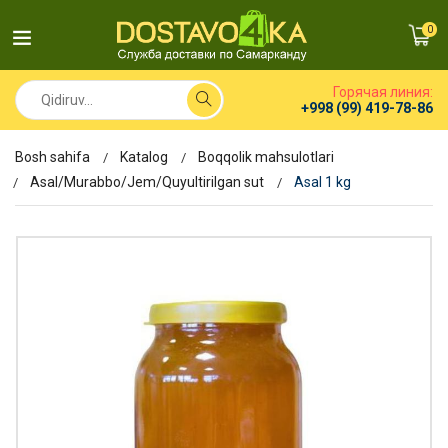
0
Горячая линия:
+998 (99) 419-78-86
Bosh sahifa
Katalog
Boqqolik mahsulotlari
Asal/Murabbo/Jem/Quyultirilgan sut
Asal 1 kg