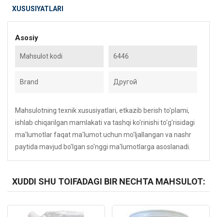
XUSUSIYATLARI
Asosiy
Mahsulot kodi
6446
Brand
Другой
Mahsulotning texnik xususiyatlari, etkazib berish to'plami,
ishlab chiqarilgan mamlakati va tashqi ko'rinishi to'g'risidagi
ma'lumotlar faqat ma'lumot uchun mo'ljallangan va nashr
paytida mavjud bo'lgan so'nggi ma'lumotlarga asoslanadi.
XUDDI SHU TOIFADAGI BIR NECHTA MAHSULOT:
Kod: 5124
Kod: 4628