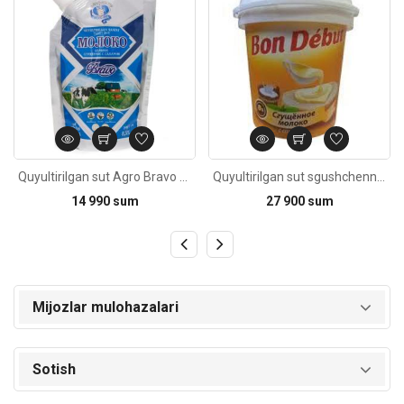
Quyultirilgan sut Agro Bravo tola shakarli 320g
Quyultirilgan sut sgushchennoye-moloko-bon-Debut-900g
14 990 sum
27 900 sum
Mijozlar mulohazalari
Sotish