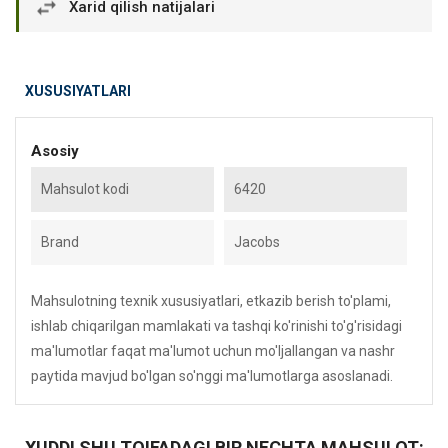
Xarid qilish natijalari
XUSUSIYATLARI
Asosiy
Mahsulot kodi
6420
Brand
Jacobs
Mahsulotning texnik xususiyatlari, etkazib berish to'plami,
ishlab chiqarilgan mamlakati va tashqi ko'rinishi to'g'risidagi
ma'lumotlar faqat ma'lumot uchun mo'ljallangan va nashr
paytida mavjud bo'lgan so'nggi ma'lumotlarga asoslanadi.
XUDDI SHU TOIFADAGI BIR NECHTA MAHSULOT: