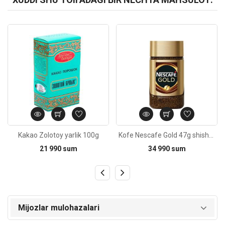
Kod: 6415
Kod: 6434
Kakao Zolotoy yarlik 100g
Kofe Nescafe Gold 47g shisha idishda
21 990 sum
34 990 sum
Mijozlar mulohazalari