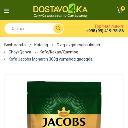
0
Горячая линия:
+998 (99) 419-78-86
Bosh sahifa
Katalog
Oziq-ovqat mahsulotlari
Choy/Qahva
Kofe/Kakao/Qaymoq
Kofe Jacobs Monarch 300g yumshoq qadoqda