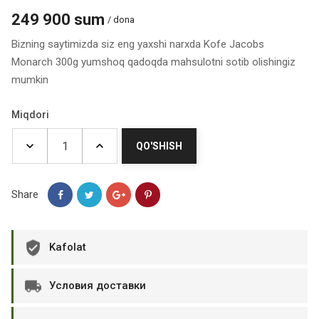
249 900 sum
/ dona
Bizning saytimizda siz eng yaxshi narxda Kofe Jacobs
Monarch 300g yumshoq qadoqda mahsulotni sotib olishingiz
mumkin
Miqdori
QO'SHISH
Share
Kafolat
Условия доставки