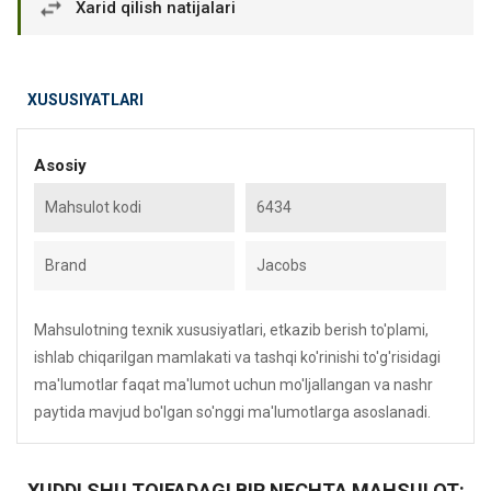
Xarid qilish natijalari
XUSUSIYATLARI
Asosiy
Mahsulot kodi
6434
Brand
Jacobs
Mahsulotning texnik xususiyatlari, etkazib berish to'plami,
ishlab chiqarilgan mamlakati va tashqi ko'rinishi to'g'risidagi
ma'lumotlar faqat ma'lumot uchun mo'ljallangan va nashr
paytida mavjud bo'lgan so'nggi ma'lumotlarga asoslanadi.
XUDDI SHU TOIFADAGI BIR NECHTA MAHSULOT: