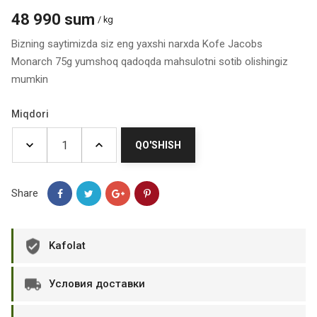
48 990 sum
/ kg
Bizning saytimizda siz eng yaxshi narxda Kofe Jacobs
Monarch 75g yumshoq qadoqda mahsulotni sotib olishingiz
mumkin
Miqdori
QO'SHISH
Share
Kafolat
Условия доставки