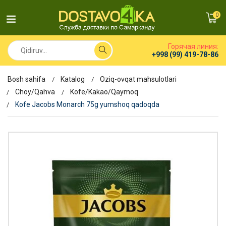
0
Горячая линия:
+998 (99) 419-78-86
Bosh sahifa
Katalog
Oziq-ovqat mahsulotlari
Choy/Qahva
Kofe/Kakao/Qaymoq
Kofe Jacobs Monarch 75g yumshoq qadoqda