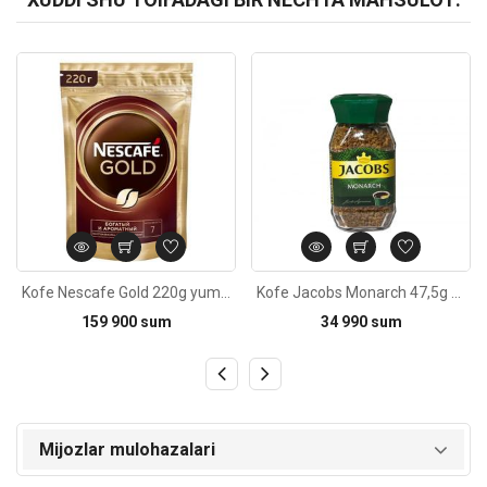
Kod: 6436
Kod: 513
Kofe Nescafe Gold 220g yumshoq qadoqda
Kofe Jacobs Monarch 47,5g shisha idishda
159 900 sum
34 990 sum
Mijozlar mulohazalari