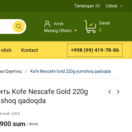
Tanlangan
Uzbek
0
Savat
Kirish
0
Mening Ofisim
+998 (99) 419-78-86
 olish
Kontact
kao/Qaymoq
Kofe Nescafe Gold 220g yumshoq qadoqda
ить Kofe Nescafe Gold 220g
shoq qadoqda
t kodi: 6418
 900 sum
/ dona