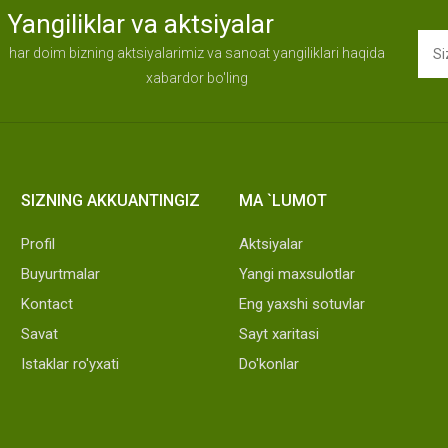
Yangiliklar va aktsiyalar
har doim bizning aktsiyalarimiz va sanoat yangiliklari haqida
xabardor bo'ling
SIZNING AKKUANTINGIZ
MA `LUMOT
Profil
Aktsiyalar
Buyurtmalar
Yangi maxsulotlar
Kontact
Eng yaxshi sotuvlar
Savat
Sayt xaritasi
Istaklar ro'yxati
Do'konlar