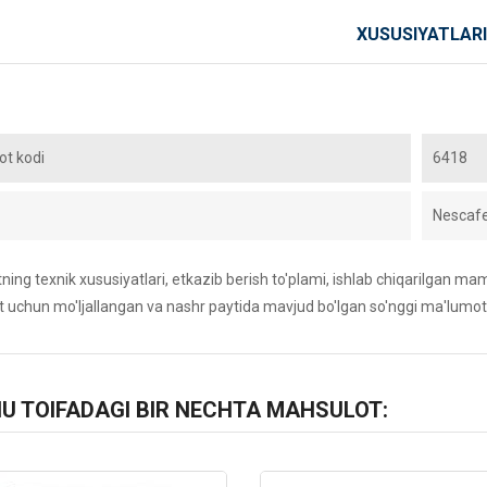
XUSUSIYATLARI
t kodi
6418
Nescaf
ing texnik xususiyatlari, etkazib berish to'plami, ishlab chiqarilgan maml
 uchun mo'ljallangan va nashr paytida mavjud bo'lgan so'nggi ma'lumot
HU TOIFADAGI BIR NECHTA MAHSULOT: