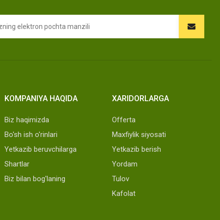
KOMPANIYA HAQIDA
XARIDORLARGA
Biz haqimizda
Offerta
Bo'sh ish o'rinlari
Maxfiylik siyosati
Yetkazib beruvchilarga
Yetkazib berish
Shartlar
Yordam
Biz bilan bog'laning
Tulov
Kafolat