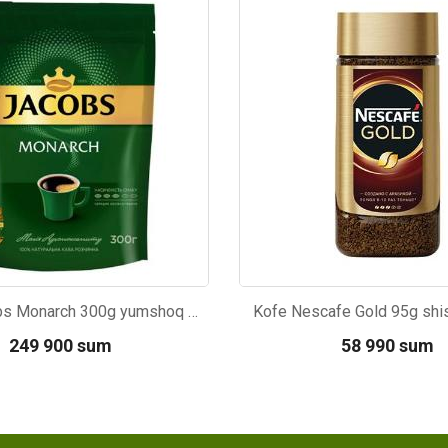
16
Kod: 776
Kofe Jacobs Monarch 300g yumshoq qadoqda
Kofe Nescafe Gold 95g shis
249 900 sum
58 990 sum