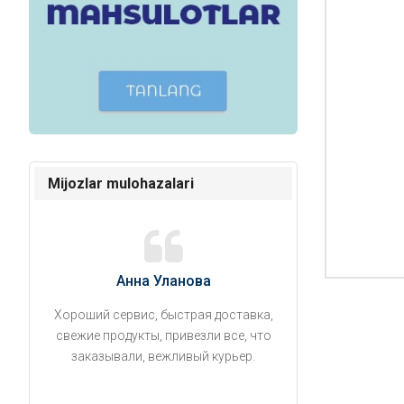
Mijozlar mulohazalari
Анна Уланова
Александ
Хороший сервис, быстрая доставка,
Продукты привезли
свежие продукты, привезли все, что
время. Занесли на 5 
заказывали, вежливый курьер.
аккуратно поставил
упаковано, свеже