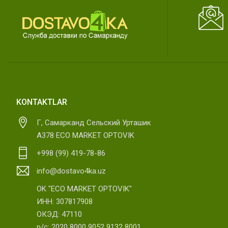
KONTAKTLAR
Г, Самарканд Сельский Урташик
А378 ECO MARKET OPTOVIK
+998 (99) 419-78-86
info@dostavo4ka.uz
OK "ECO MARKET OPTOVIK"
ИНН: 307817908
ОКЭД: 47110
р/с: 2020 8000 9052 9132 8001