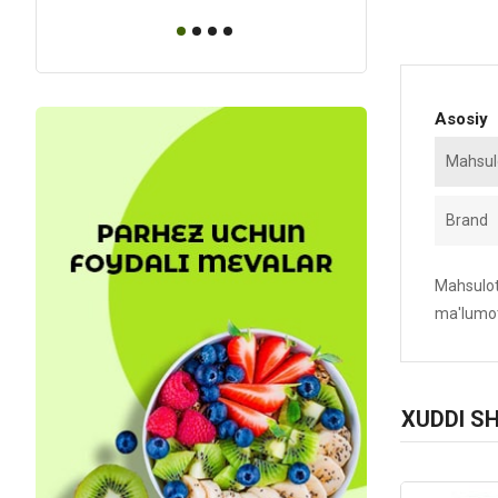
Asosiy
Mahsulo
Brand
Mahsulotn
ma'lumot
XUDDI S