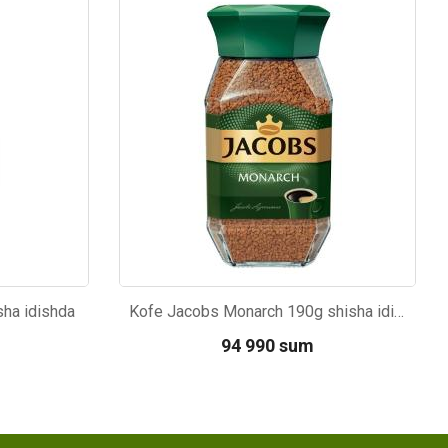
Kod: 2411
ha idishda
Kofe Jacobs Monarch 190g shisha idishda
94 990 sum