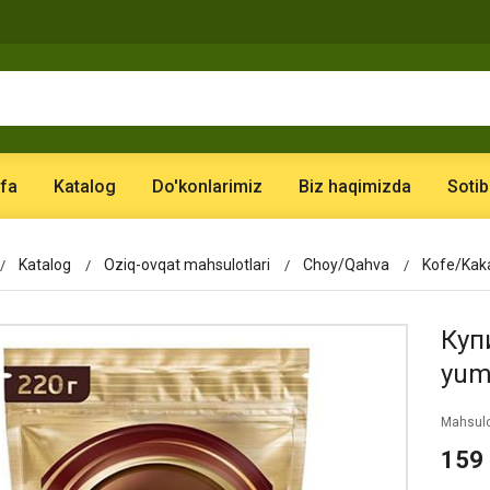
fa
Katalog
Do'konlarimiz
Biz haqimizda
Sotib
Katalog
Oziq-ovqat mahsulotlari
Choy/Qahva
Kofe/Ka
Куп
yum
Mahsulo
159