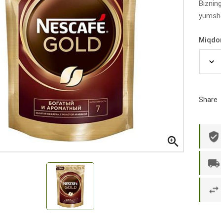
Biznin
yumsho
Miqdo
Share

р П.
Ольга Кузяева
Ти
 в указанное
Лежу в больнице, сделала заказ, все
Вежливый и о
этаж без лифта,
привезли раньше назначенного
Оформляют з
и. Всё хорошо
времени. Курьер Анвар, спасибо ему!
максимально 
е и вкусное.
и овощи. М
доволен. Б