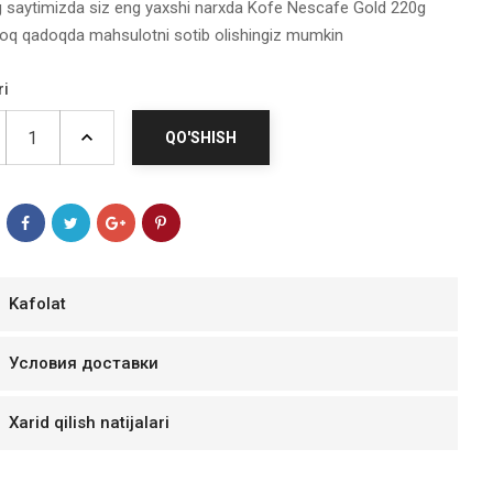
g saytimizda siz eng yaxshi narxda Kofe Nescafe Gold 220g
q qadoqda mahsulotni sotib olishingiz mumkin
ri
QO'SHISH
Kafolat
мур B.Д.
Условия доставки
тзывчивый персонал.
аказ и доставляют
Xarid qilish natijalari
быстро. Покупал мясо
ясо свежее. Очень
уду покупать ещё.