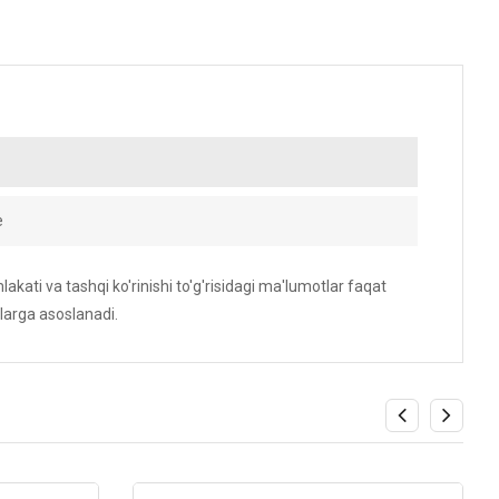
e
akati va tashqi ko'rinishi to'g'risidagi ma'lumotlar faqat
larga asoslanadi.