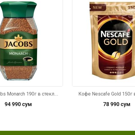
417
Код: 6418
Кофе Jacobs Monarch 190г в стекл.банке
Кофе Nescafe Gold 150г в
94 990 сум
78 990 сум