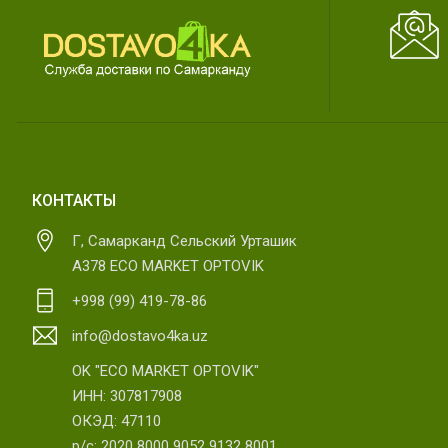
КОНТАКТЫ
Г, Самарканд Сельский Урташик
А378 ECO MARKET OPTOVIK
+998 (99) 419-78-86
info@dostavo4ka.uz
OK "ECO MARKET OPTOVIK"
ИНН: 307817908
ОКЭД: 47110
р/с: 2020 8000 9052 9132 8001