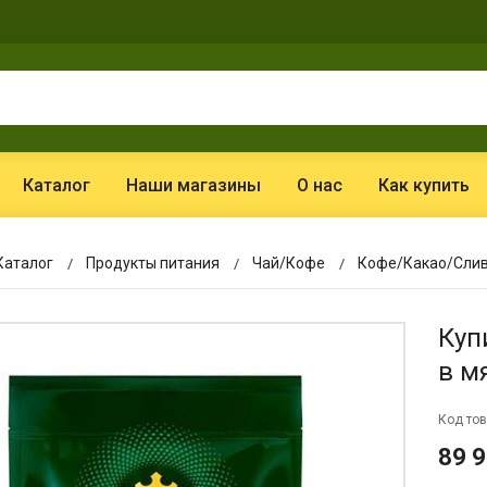
Каталог
Наши магазины
О нас
Как купить
Каталог
Продукты питания
Чай/Кофе
Кофе/Какао/Сли
Куп
в мя
Код тов
89 