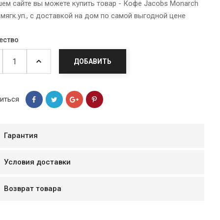
шем сайте вы можете купить товар - Кофе Jacobs Monarch
 мягк.уп., с доставкой на дом по самой выгодной цене
ество
ДОБАВИТЬ
иться
Гарантия
мур B.Д.
Условия доставки
тзывчивый персонал.
аказ и доставляют
Возврат товара
быстро. Покупал мясо
ясо свежее. Очень
уду покупать ещё.