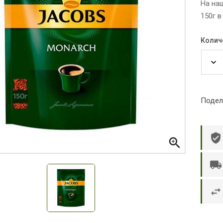
На на
150г в
Колич
Подел

р П.
Ольга Кузяева
Ти
 в указанное
Лежу в больнице, сделала заказ, все
Вежливый и о
этаж без лифта,
привезли раньше назначенного
Оформляют з
и. Всё хорошо
времени. Курьер Анвар, спасибо ему!
максимально 
е и вкусное.
и овощи. М
доволен. Б