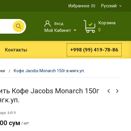
Избранное
Русский
0
Корзина
Вход
0
Мой Кабинет
+998 (99) 419-78-86
Контакты
вки
Кофе Jacobs Monarch 150г в мягк.уп.
ить Кофе Jacobs Monarch 150г
гк.уп.
ара: 6419
900 сум
/ шт.