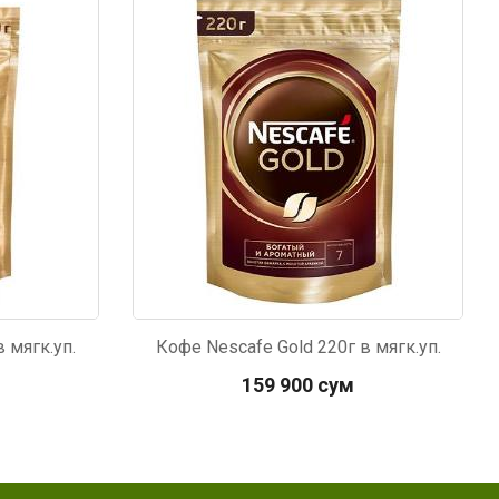
Код: 6417
 мягк.уп.
Кофе Nescafe Gold 220г в мягк.уп.
159 900 сум