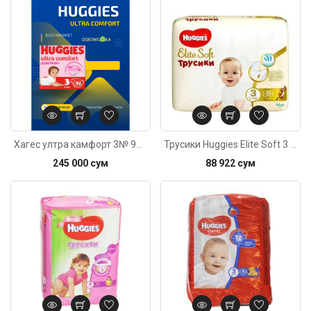
Код: 1280
Хагес ултра камфорт 3№ 94штук
Трусики Huggies Elite Soft 3 (6-11кг) 25штук
245 000 сум
88 922 сум
Код: 267