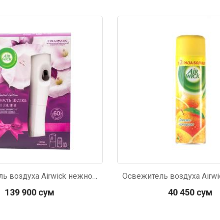
522
Код: 3053
Освежитель воздуха Airwick нежность шелка и лилии 250мл
139 900 сум
40 450 сум