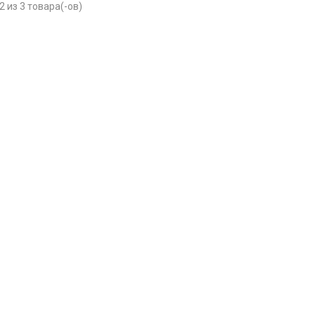
2 из 3 товара(-ов)
р П.
Ольга Кузяева
Ти
 в указанное
Лежу в больнице, сделала заказ, все
Вежливый и о
этаж без лифта,
привезли раньше назначенного
Оформляют з
и. Всё хорошо
времени. Курьер Анвар, спасибо ему!
максимально 
е и вкусное.
и овощи. М
доволен. Б