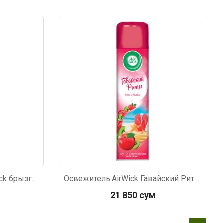
Освежитель воздуха Airwick брызги цитруса 290мл
Освежитель AirWick Гавайский Ритм 250г
21 850 сум