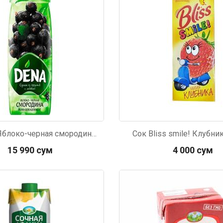
Сок Dena Яблоко-черная смородина 1л
Сок Bliss smile! Клубни
15 990 сум
4 000 сум
р П.
Ольга Кузяева
Ти
130
Код: 3108
 в указанное
Лежу в больнице, сделала заказ, все
Вежливый и о
этаж без лифта,
привезли раньше назначенного
Оформляют з
и. Всё хорошо
времени. Курьер Анвар, спасибо ему!
максимально 