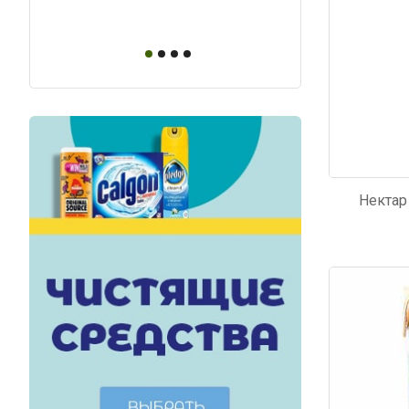
упаковано, свеже
Нектар
Код: 2599
Код: 5