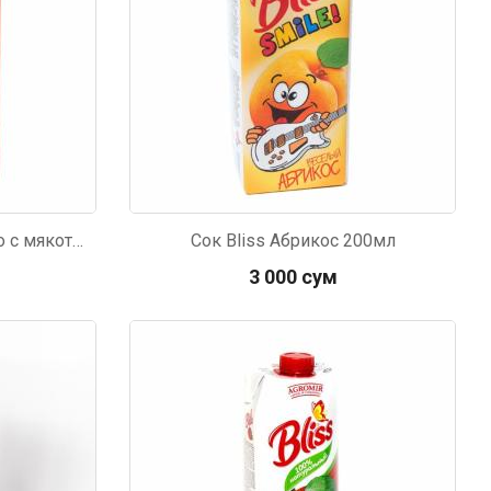
ясо свежее. Очень
уду покупать ещё.
Сок Сочная Долина Яблоко с мякотью 200мл
Сок Bliss Абрикос 200мл
3 000 сум