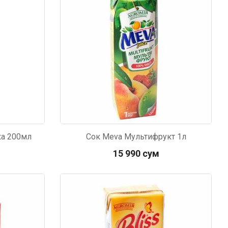
ка 200мл
Сок Meva Мультифрукт 1л
15 990 сум
мур B.Д.
тзывчивый персонал.
аказ и доставляют
быстро. Покупал мясо