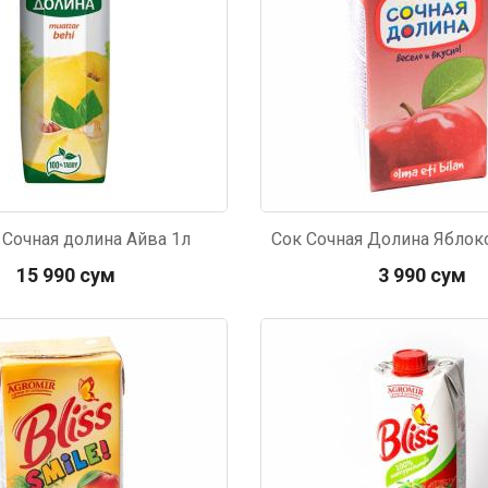
е и вкусное.
и овощи. М
доволен. Б
 Сочная долина Айва 1л
15 990 сум
3 990 сум
927
Код: 5928