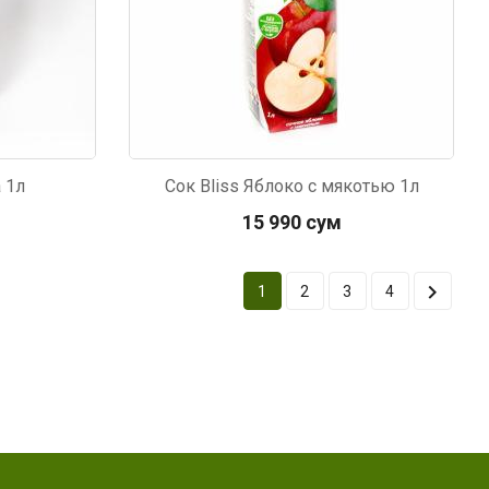
 1л
Сок Bliss Яблоко c мякотью 1л
15 990 сум

1
2
3
4