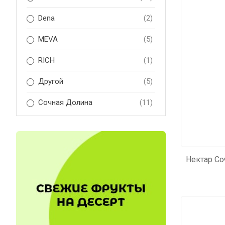
Код: 171
Код: 1
Dena
(2)
MEVA
(5)
RICH
(1)
Другой
(5)
Сочная Долина
(11)
Код: 2829
Код: 78