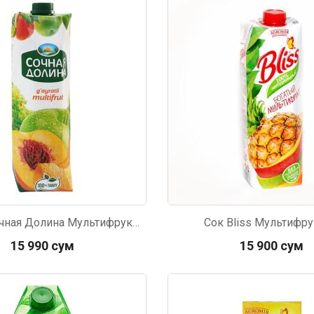
718
Код: 3078
Нектар Сочная Долина Мультифрукт 1л
Сок Bliss Мультифру
15 990 сум
15 900 сум
6
Код: 3616