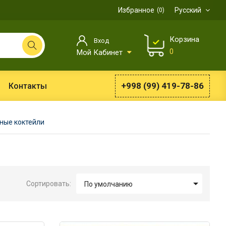
Избранное
Русский
0
Корзина
Вход
0
Мой Кабинет
+998 (99) 419-78-86
Контакты
ные коктейли

Сортировать:
По умолчанию