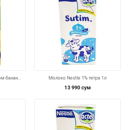
мур B.Д.
тзывчивый персонал.
аказ и доставляют
быстро. Покупал мясо
Коктейль Nesquik со вкусом банана 1л
Молоко Nestle 1% тетра 1л
ясо свежее. Очень
13 990 сум
уду покупать ещё.