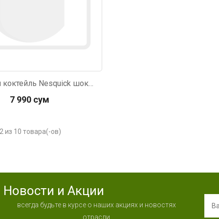
Молочный коктейль Nesquick шоколадный 200мл
7 990 сум
2 из 10 товара(-ов)
Новости и Акции
всегда будьте в курсе о наших акциях и новостях
отрасли