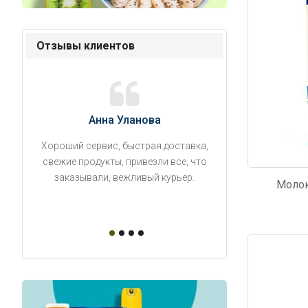
Отзывы клиентов
Анна Уланова
Александ
Хороший сервис, быстрая доставка,
Продукты привезли
свежие продукты, привезли все, что
время. Занесли на 5 
заказывали, вежливый курьер.
аккуратно поставил
Молок
упаковано, свеже
Код: 1445
Код: 6