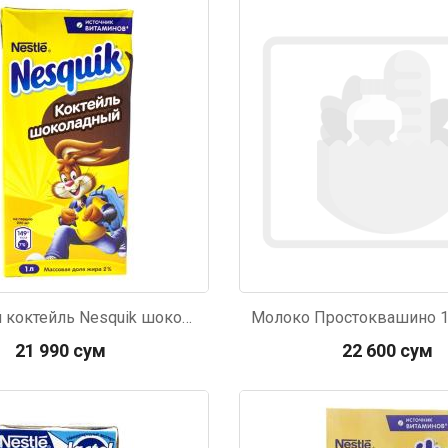
665
Код: 6489
Молочный коктейль Nesquik шоколадный 2% 1л
Молоко Простоквашино 1
21 990 сум
22 600 сум
200
Код: 4756