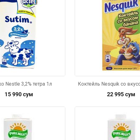
р П.
Ольга Кузяева
Ти
 в указанное
Лежу в больнице, сделала заказ, все
Вежливый и о
этаж без лифта,
привезли раньше назначенного
Оформляют з
и. Всё хорошо
времени. Курьер Анвар, спасибо ему!
максимально 
о Nestle 3,2% тетра 1л
е и вкусное.
и овощи. М
15 990 сум
22 995 сум
доволен. Б
067
Код: 6350