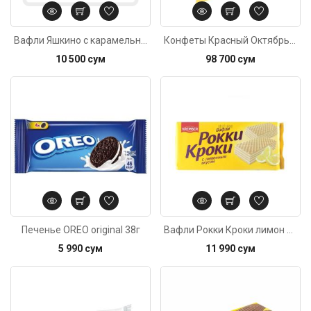
Вафли Яшкино с карамельной начинкой 290г
Конфеты Красный Октябрь Аленка с вафлям, вес
10 500 сум
98 700 сум
Код: 1641
Печенье OREO original 38г
Вафли Рокки Кроки лимон 280г
5 990 сум
11 990 сум
Код: 3714