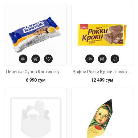
Код: 3842
Печенье Супер Контик сгущённое молоко 100г
Вафли Рокки Кроки с шоколадным вкусом 280г
6 990 сум
12 499 сум
Код: 3107