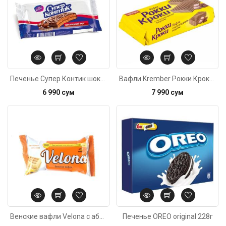
Печенье Супер Контик шоколадный вкус 100г
Вафли Krember Рокки Кроки с шоколадным вкусом 150г
6 990 сум
7 990 сум
Код: 2200
Венские вафли Velona с абрикосовой начинкой 33г
Печенье OREO original 228г