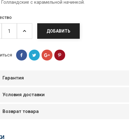
 Голландские с карамельной начинкой.
ество
ДОБАВИТЬ
иться
Гарантия
Условия доставки
мур B.Д.
тзывчивый персонал.
Возврат товара
аказ и доставляют
быстро. Покупал мясо
ясо свежее. Очень
уду покупать ещё.
КИ