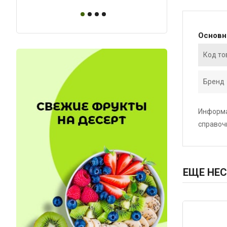
Основ
Код то
Бренд
Информа
справоч
ЕЩЕ НЕС
Код: 1641
Код: 2