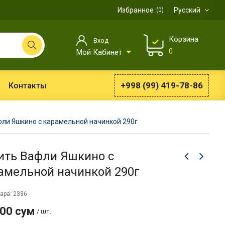
Избранное
Русский
0
Корзина
Вход
0
Мой Кабинет
+998 (99) 419-78-86
Контакты
ли Яшкино с карамельной начинкой 290г
ить Вафли Яшкино с
амельной начинкой 290г
ара: 2336
500 сум
/ шт.