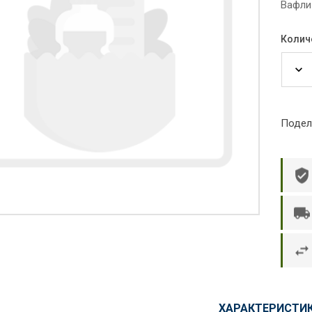
Вафли
Колич
Подел
р П.
Ольга Кузяева
Ти
 в указанное
Лежу в больнице, сделала заказ, все
Вежливый и о
этаж без лифта,
привезли раньше назначенного
Оформляют з
и. Всё хорошо
времени. Курьер Анвар, спасибо ему!
максимально 
е и вкусное.
и овощи. М
доволен. Б
ХАРАКТЕРИСТИ