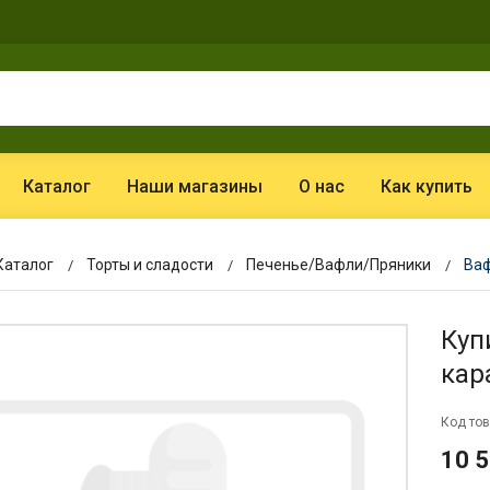
Каталог
Наши магазины
О нас
Как купить
Каталог
Торты и сладости
Печенье/Вафли/Пряники
Ваф
Куп
кар
Код тов
10 