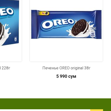
l 228г
Печенье OREO original 38г
5 990 сум