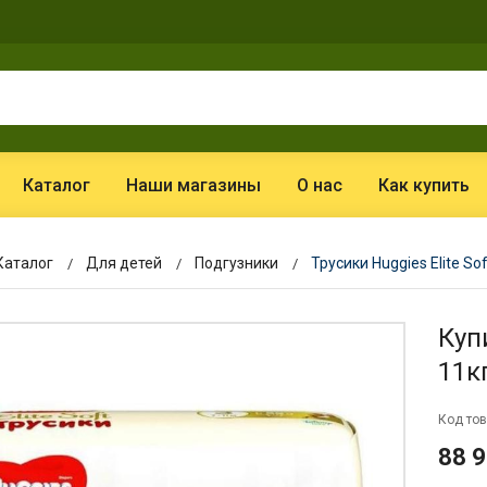
Каталог
Наши магазины
О нас
Как купить
Каталог
Для детей
Подгузники
Трусики Huggies Elite Sof
Купи
11к
Код тов
88 