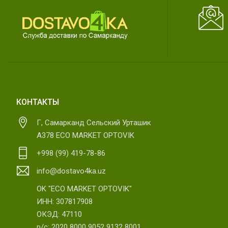
КОНТАКТЫ
Г, Самарканд Сельский Урташик
А378 ECO MARKET OPTOVIK
+998 (99) 419-78-86
info@dostavo4ka.uz
OK "ECO MARKET OPTOVIK"
ИНН: 307817908
ОКЭД: 47110
р/с: 2020 8000 9052 9132 8001