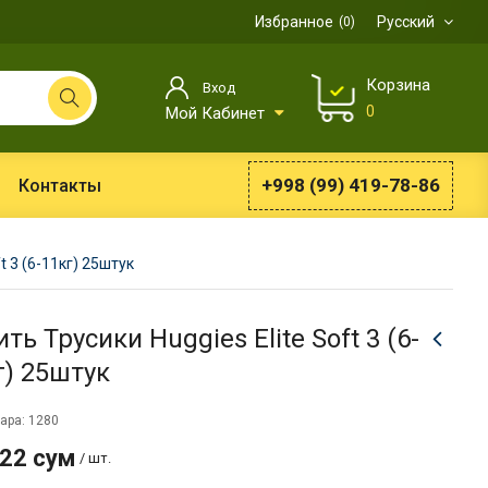
Избранное
Русский
0
Корзина
Вход
0
Мой Кабинет
+998 (99) 419-78-86
Контакты
t 3 (6-11кг) 25штук
ть Трусики Huggies Elite Soft 3 (6-
г) 25штук
ара: 1280
922 сум
/ шт.