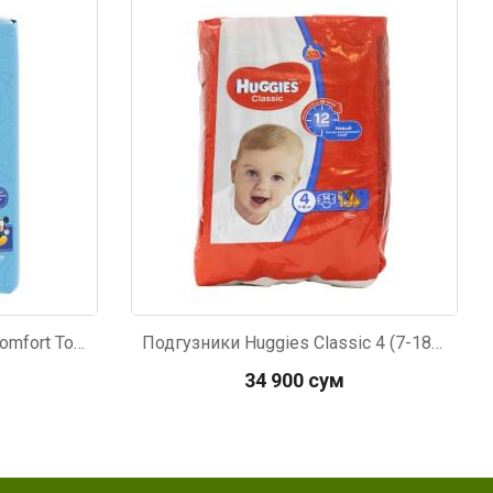
Код: 237
Подгузники Huggies ultra comfort Только для мальчиков 4+ (10-16кг) 17шт
Подгузники Huggies Classic 4 (7-18кг) 14штук
34 900 сум