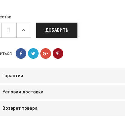
ество
ДОБАВИТЬ
иться
Гарантия
Условия доставки
мур B.Д.
тзывчивый персонал.
Возврат товара
аказ и доставляют
быстро. Покупал мясо
ясо свежее. Очень
уду покупать ещё.