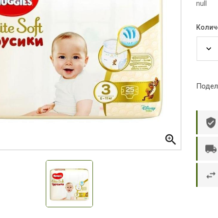
null
Колич
Подел

р П.
Ольга Кузяева
Ти
 в указанное
Лежу в больнице, сделала заказ, все
Вежливый и о
этаж без лифта,
привезли раньше назначенного
Оформляют з
и. Всё хорошо
времени. Курьер Анвар, спасибо ему!
максимально 
е и вкусное.
и овощи. М
доволен. Б