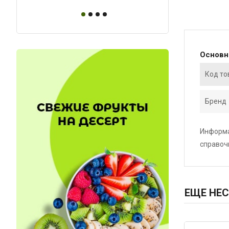
Основ
Код то
Бренд
Информа
справоч
ЕЩЕ НЕС