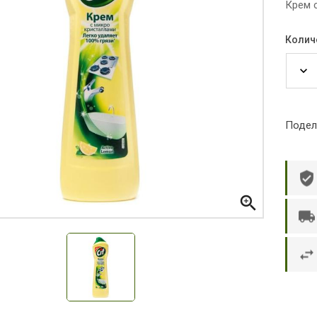
Крем с
Колич
Подел

р П.
Ольга Кузяева
Ти
 в указанное
Лежу в больнице, сделала заказ, все
Вежливый и о
этаж без лифта,
привезли раньше назначенного
Оформляют з
и. Всё хорошо
времени. Курьер Анвар, спасибо ему!
максимально 
е и вкусное.
и овощи. М
доволен. Б