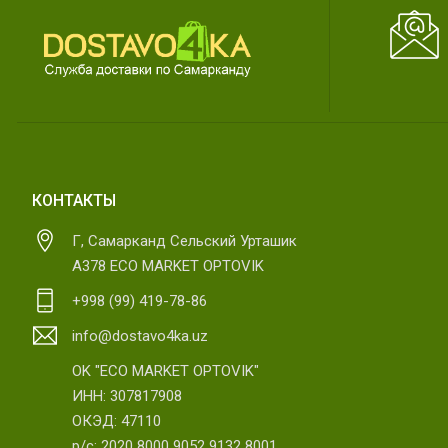
КОНТАКТЫ
Г, Самарканд Сельский Урташик
А378 ECO MARKET OPTOVIK
+998 (99) 419-78-86
info@dostavo4ka.uz
OK "ECO MARKET OPTOVIK"
ИНН: 307817908
ОКЭД: 47110
р/с: 2020 8000 9052 9132 8001