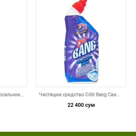
Код: 3920
Средство чистящее универсальное ЧисТин Универсал 750г
Чистящее средство Cillit Bang Свежесть океана Антиналет и Блеск для туалета 450мл
22 400 сум