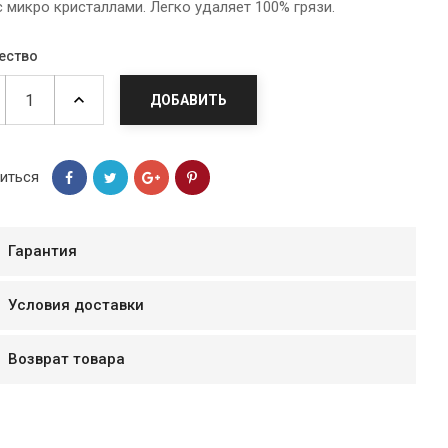
 микро кристаллами. Легко удаляет 100% грязи.
ество
ДОБАВИТЬ
иться
Гарантия
Условия доставки
мур B.Д.
тзывчивый персонал.
Возврат товара
аказ и доставляют
быстро. Покупал мясо
ясо свежее. Очень
уду покупать ещё.