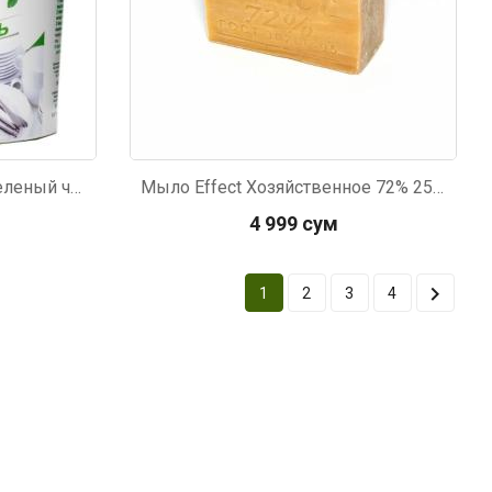
Гель для мытья посуды Зеленый чай 1кг
Мыло Effect Хозяйственное 72% 250г
4 999 сум

1
2
3
4