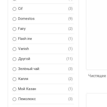
Код: 4865
Код: 1
Cif
(3)
Domestos
(9)
Fairy
(2)
Flash ine
(1)
Vanish
(1)
Другой
(11)
Зелёный чай
(3)
Капля
(2)
Мой Казан
(1)
Код: 545
Пемолюкс
(3)
Код: 3