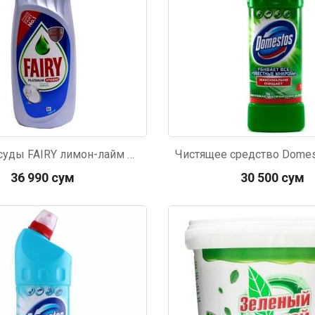
р П.
Ольга Кузяева
Ти
Гель д/посуды FAIRY лимон-лайм 750мл
 в указанное
Лежу в больнице, сделала заказ, все
Вежливый и о
этаж без лифта,
привезли раньше назначенного
Оформляют з
36 990 сум
30 500 сум
и. Всё хорошо
времени. Курьер Анвар, спасибо ему!
максимально 
е и вкусное.
и овощи. М
859
Код: 3920
доволен. Б