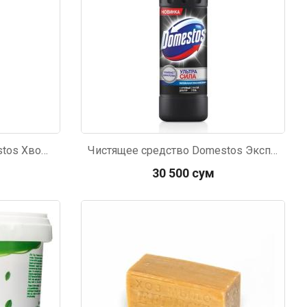
мур B.Д.
Чистящее средство Domestos Хвойная свежесть 1л
Чистящее средство Domestos Эксперт сила-7 1л
тзывчивый персонал.
аказ и доставляют
30 500 сум
быстро. Покупал мясо
ясо свежее. Очень
уду покупать ещё.