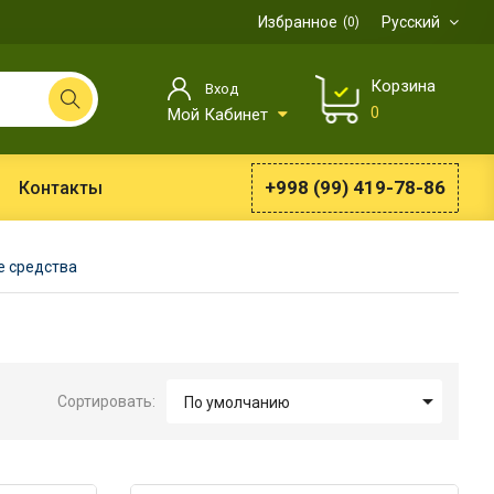
Избранное
Русский
0
Корзина
Вход
0
Мой Кабинет
+998 (99) 419-78-86
Контакты
 средства

Сортировать:
По умолчанию