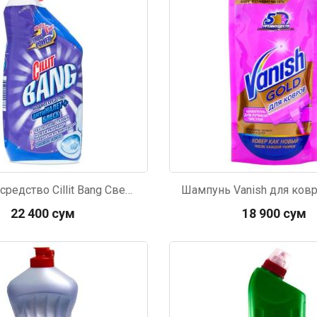
Чистящее средство Cillit Bang Свежесть океана Антиналет и Блеск для туалета 450мл
Шампунь Vanish для ков
22 400 сум
18 900 сум
609
Код: 2100