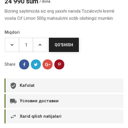
24 990 sum
/ dona
Bizning saytimizda siz eng yaxshi narxda Tozalovchi kremli
vosita Cif Limon 500g mahsulotni sotib olishingiz mumkin
Miqdori
QO'SHISH
Share
Kafolat
Условия доставки
Xarid qilish natijalari