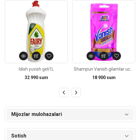
Kod: 3620
Kod: 3563
Idish yuvish geli1L
Shampun Vanish gilamlar uchun 100ml
32 990 sum
18 900 sum
Mijozlar mulohazalari
Sotish