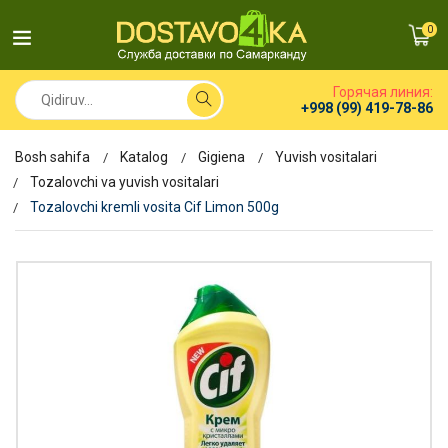
0
Горячая линия:
+998 (99) 419-78-86
Bosh sahifa
Katalog
Gigiena
Yuvish vositalari
Tozalovchi va yuvish vositalari
Tozalovchi kremli vosita Cif Limon 500g