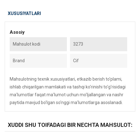
XUSUSIYATLARI
Asosiy
Mahsulot kodi
3273
Brand
Cif
Mahsulotning texnik xususiyatlari, etkazib berish to'plami,
ishlab chiqarilgan mamlakati va tashqi ko'rinishi to'g'risidagi
ma'lumotlar faqat ma'lumot uchun mo'ljallangan va nashr
paytida mavjud bo'lgan so'nggi ma'lumotlarga asoslanadi.
XUDDI SHU TOIFADAGI BIR NECHTA MAHSULOT: