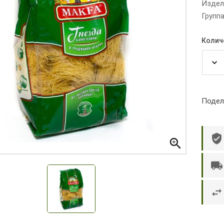
Издел
Группа
Колич
Подел

р П.
Ольга Кузяева
Ти
 в указанное
Лежу в больнице, сделала заказ, все
Вежливый и о
этаж без лифта,
привезли раньше назначенного
Оформляют з
и. Всё хорошо
времени. Курьер Анвар, спасибо ему!
максимально 
е и вкусное.
и овощи. М
доволен. Б