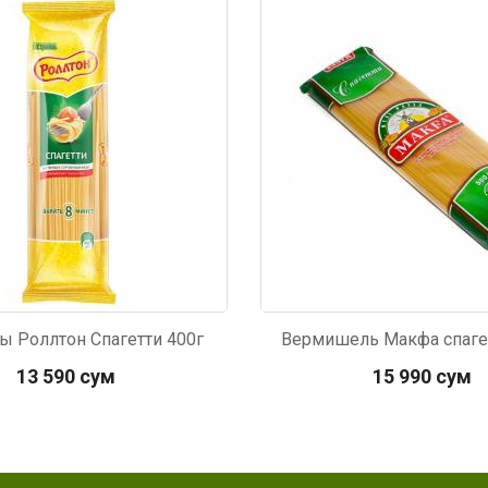
3
Код: 1278
ы Роллтон Спагетти 400г
Вермишель Макфа спаге
13 590 сум
15 990 сум