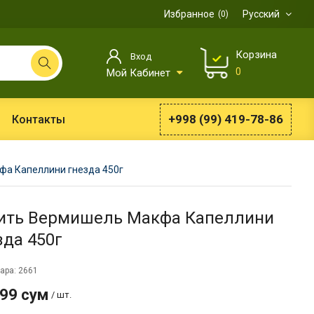
Избранное
Русский
0
Корзина
Вход
0
Мой Кабинет
+998 (99) 419-78-86
Контакты
а Капеллини гнезда 450г
ить Вермишель Макфа Капеллини
зда 450г
ара: 2661
599 сум
/ шт.