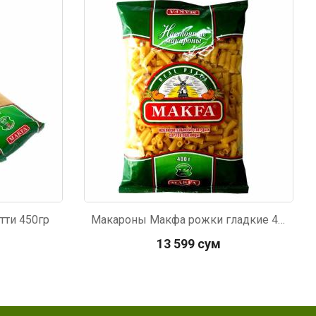
Код: 853
тти 450гр
Макароны Макфа рожки гладкие 400г
13 599 сум