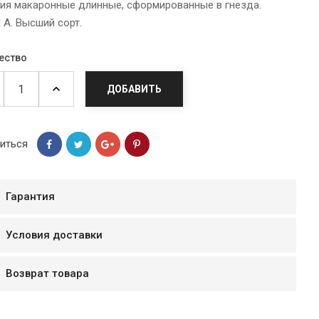
ия макаронные длинные, сформированные в гнезда.
 А. Высший сорт.
ество
ДОБАВИТЬ
иться
Гарантия
мур B.Д.
Условия доставки
тзывчивый персонал.
аказ и доставляют
Возврат товара
быстро. Покупал мясо
ясо свежее. Очень
уду покупать ещё.