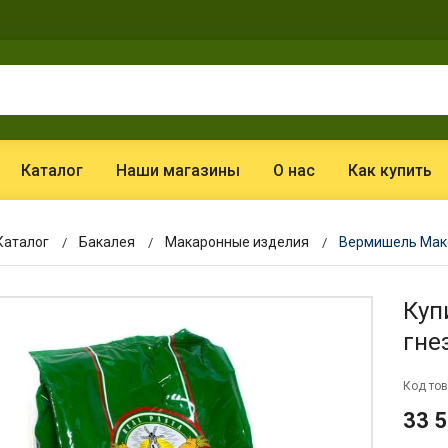
Каталог
Наши магазины
О нас
Как купить
Каталог
Бакалея
Макаронные изделия
Вермишель Макф
Куп
гне
Код тов
33 