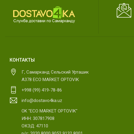
КОНТАКТЫ
Г, Самарканд Сельский Урташик
А378 ECO MARKET OPTOVIK
+998 (99) 419-78-86
info@dostavo4ka.uz
OK "ECO MARKET OPTOVIK"
ИНН: 307817908
ОКЭД: 47110
р/с: 2020 8000 9052 9132 8001