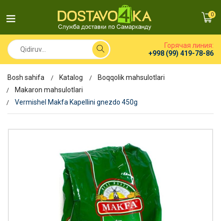
0
Горячая линия:
+998 (99) 419-78-86
Bosh sahifa
Katalog
Boqqolik mahsulotlari
Makaron mahsulotlari
Vermishel Makfa Kapellini gnezdo 450g