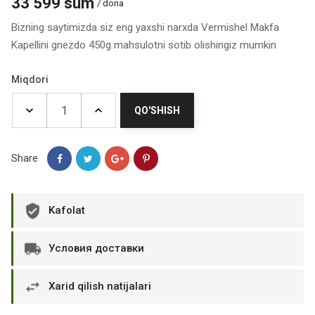
33 599 sum
/ dona
Bizning saytimizda siz eng yaxshi narxda Vermishel Makfa
Kapellini gnezdo 450g mahsulotni sotib olishingiz mumkin
Miqdori
QO'SHISH
Share
Kafolat
Условия доставки
Xarid qilish natijalari