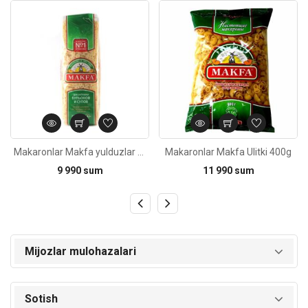
Kod: 4267
Kod: 3086
Makaronlar Makfa yulduzlar 250g
Makaronlar Makfa Ulitki 400g
9 990 sum
11 990 sum
Mijozlar mulohazalari
Sotish