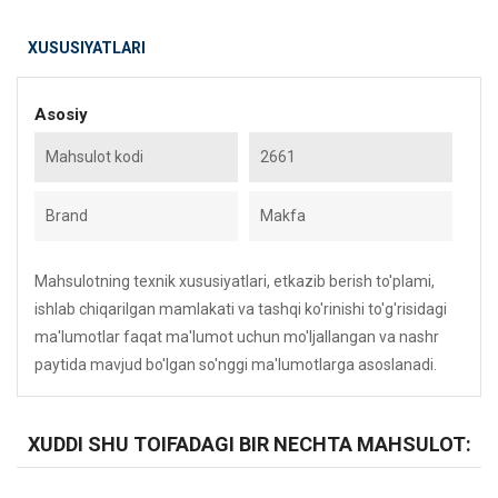
XUSUSIYATLARI
Asosiy
Mahsulot kodi
2661
Brand
Makfa
Mahsulotning texnik xususiyatlari, etkazib berish to'plami,
ishlab chiqarilgan mamlakati va tashqi ko'rinishi to'g'risidagi
ma'lumotlar faqat ma'lumot uchun mo'ljallangan va nashr
paytida mavjud bo'lgan so'nggi ma'lumotlarga asoslanadi.
XUDDI SHU TOIFADAGI BIR NECHTA MAHSULOT: