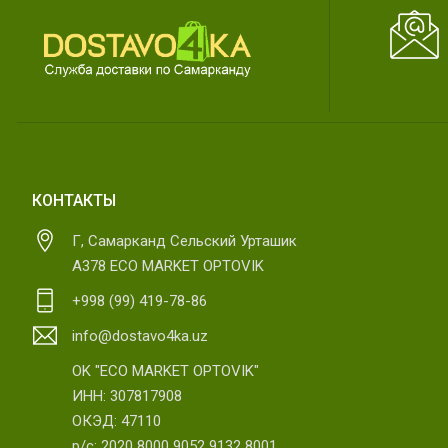
КОНТАКТЫ
Г, Самарканд Сельский Урташик
А378 ECO MARKET OPTOVIK
+998 (99) 419-78-86
info@dostavo4ka.uz
OK "ECO MARKET OPTOVIK"
ИНН: 307817908
ОКЭД: 47110
р/с: 2020 8000 9052 9132 8001