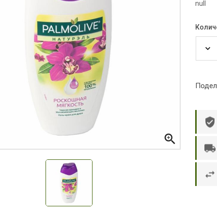
null
Колич
Подел

р П.
Ольга Кузяева
Ти
 в указанное
Лежу в больнице, сделала заказ, все
Вежливый и о
этаж без лифта,
привезли раньше назначенного
Оформляют з
и. Всё хорошо
времени. Курьер Анвар, спасибо ему!
максимально 
е и вкусное.
и овощи. М
доволен. Б