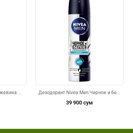
Код: 2471
Гель для душа Palmolive ежевика 250мл
Дезодорант Nivea Men Черное и белое невидимый 150мл
39 900 сум