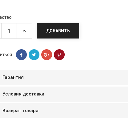
ество
ДОБАВИТЬ
иться
Гарантия
Условия доставки
мур B.Д.
тзывчивый персонал.
Возврат товара
аказ и доставляют
быстро. Покупал мясо
ясо свежее. Очень
уду покупать ещё.