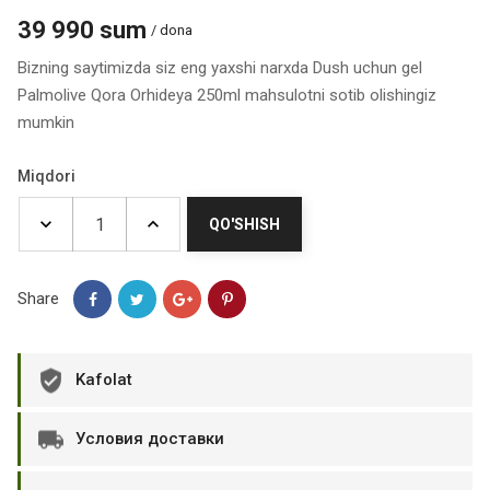
39 990 sum
/ dona
Bizning saytimizda siz eng yaxshi narxda Dush uchun gel
Palmolive Qora Orhideya 250ml mahsulotni sotib olishingiz
mumkin
Miqdori
QO'SHISH
Share
Kafolat
Условия доставки