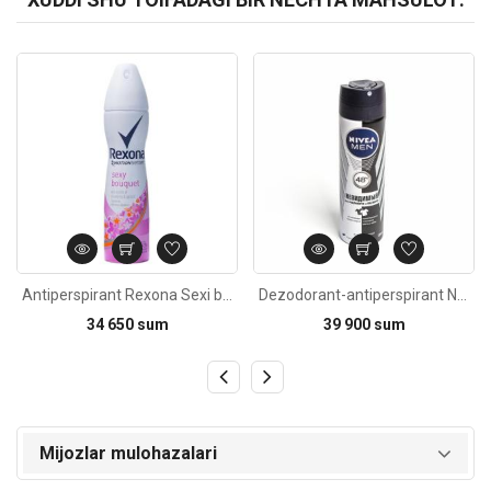
Kod: 2306
Kod: 2306
Antiperspirant Rexona Sexi bouquet ayollar uchun 150ml
Dezodorant-antiperspirant Nivea Men Power ko'rinmas himoya oq va qora uchun 150ml
34 650 sum
39 900 sum
Mijozlar mulohazalari