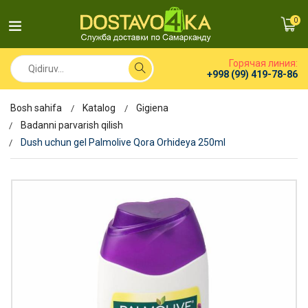
0
Горячая линия:
+998 (99) 419-78-86
Bosh sahifa
Katalog
Gigiena
Badanni parvarish qilish
Dush uchun gel Palmolive Qora Orhideya 250ml