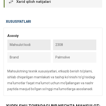
Xarid qilish natijalari
XUSUSIYATLARI
Asosiy
Mahsulot kodi
2308
Brand
Palmolive
Mahsulotning texnik xususiyatlari, etkazib berish to'plami,
ishlab chiqarilgan mamlakati va tashqi ko'rinishi to'g'risidagi
ma'lumotlar faqat ma'lumot uchun mo'ljallangan va nashr
paytida mavjud bo'lgan so'nggi ma'lumotlarga asoslanadi.
XUDDI SHU TOIFADAGI BIR NECHTA MAHSULOT: