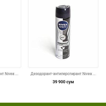
Код: 4599
Дезодорант-антиперспирант Nivea Невидимая защита для черного и белого спрей женский 150мл
Дезодорант-антиперспирант Nivea Men Power Невидимая защита для черного и белого спрей 150мл
39 900 сум