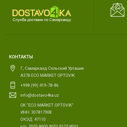
КОНТАКТЫ
Г, Самарканд Сельский Урташик
А378 ECO MARKET OPTOVIK
+998 (99) 419-78-86
info@dostavo4ka.uz
OK "ECO MARKET OPTOVIK"
ИНН: 307817908
ОКЭД: 47110
р/с: 2020 8000 9052 9132 8001