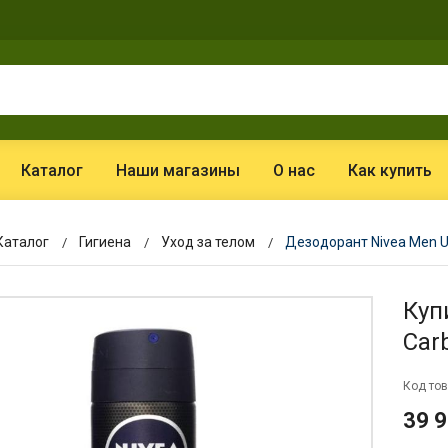
Каталог
Наши магазины
О нас
Как купить
Каталог
Гигиена
Уход за телом
Дезодорант Nivea Men U
Куп
Car
Код тов
39 