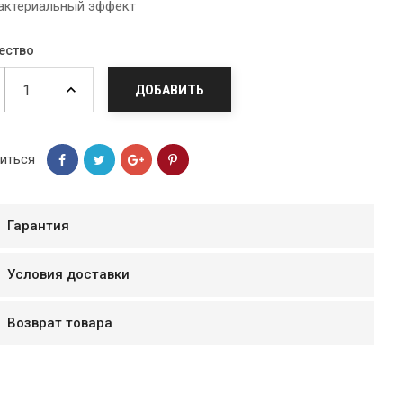
актериальный эффект
ество
ДОБАВИТЬ
иться
Гарантия
Условия доставки
мур B.Д.
тзывчивый персонал.
Возврат товара
аказ и доставляют
быстро. Покупал мясо
ясо свежее. Очень
уду покупать ещё.