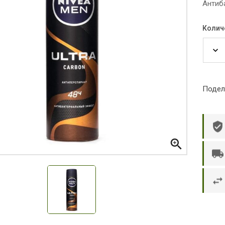
Антиб
Колич
Подел

р П.
Ольга Кузяева
Ти
 в указанное
Лежу в больнице, сделала заказ, все
Вежливый и о
этаж без лифта,
привезли раньше назначенного
Оформляют з
и. Всё хорошо
времени. Курьер Анвар, спасибо ему!
максимально 
е и вкусное.
и овощи. М
доволен. Б