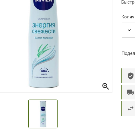
Быстр
Колич
Подел

р П.
Ольга Кузяева
Ти
 в указанное
Лежу в больнице, сделала заказ, все
Вежливый и о
этаж без лифта,
привезли раньше назначенного
Оформляют з
и. Всё хорошо
времени. Курьер Анвар, спасибо ему!
максимально 
е и вкусное.
и овощи. М
доволен. Б