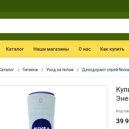
Каталог
Наши магазины
О нас
Как купить
Каталог
Гигиена
Уход за телом
Дезодорант спрей Nivea
Куп
Эне
Код тов
39 