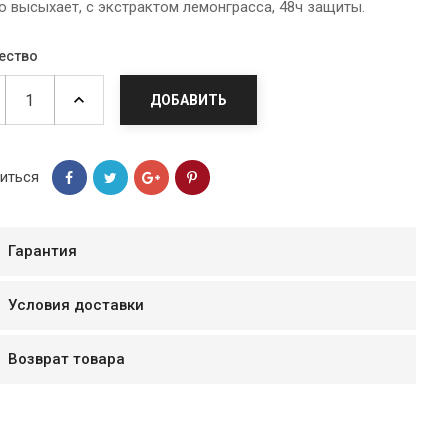
о высыхает, с экстрактом лемонграсса, 48ч защиты.
ество
ДОБАВИТЬ
иться
Гарантия
Условия доставки
мур B.Д.
тзывчивый персонал.
Возврат товара
аказ и доставляют
быстро. Покупал мясо
ясо свежее. Очень
уду покупать ещё.