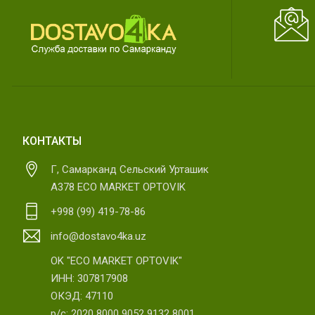
КОНТАКТЫ
Г, Самарканд Сельский Урташик
А378 ECO MARKET OPTOVIK
+998 (99) 419-78-86
info@dostavo4ka.uz
OK "ECO MARKET OPTOVIK"
ИНН: 307817908
ОКЭД: 47110
р/с: 2020 8000 9052 9132 8001