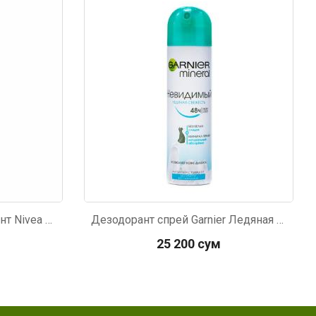
Код: 3858
Дезодорант-антиперспирант Nivea Men Power Невидимая защита для черного и белого спрей 150мл
Дезодорант спрей Garnier Ледяная свежесть 150мл
25 200 сум