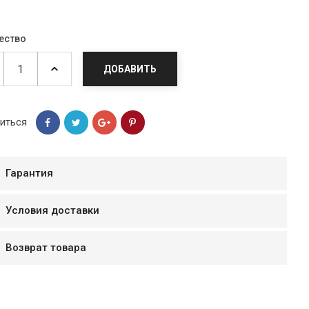
ество
ДОБАВИТЬ
иться
Гарантия
Условия доставки
мур B.Д.
тзывчивый персонал.
Возврат товара
аказ и доставляют
быстро. Покупал мясо
ясо свежее. Очень
уду покупать ещё.