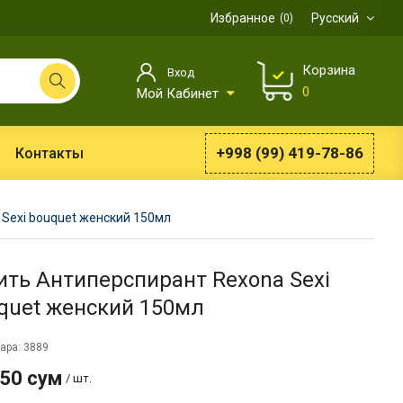
Избранное
Русский
0
Корзина
Вход
0
Мой Кабинет
+998 (99) 419-78-86
Контакты
Sexi bouquet женский 150мл
ить Антиперспирант Rexona Sexi
quet женский 150мл
ара: 3889
650 сум
/ шт.