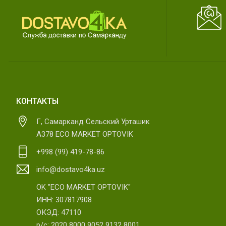
КОНТАКТЫ
Г, Самарканд Сельский Урташик
А378 ECO MARKET OPTOVIK
+998 (99) 419-78-86
info@dostavo4ka.uz
OK "ECO MARKET OPTOVIK"
ИНН: 307817908
ОКЭД: 47110
р/с: 2020 8000 9052 9132 8001