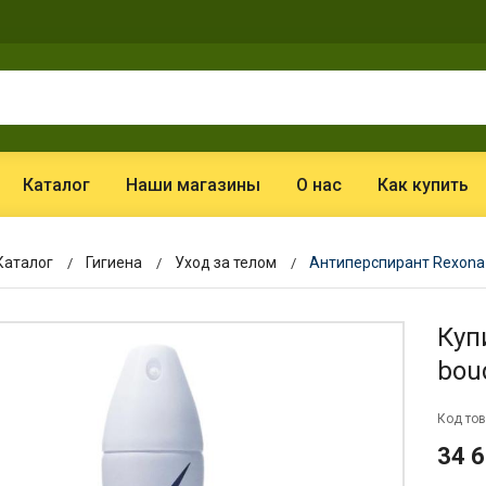
Каталог
Наши магазины
О нас
Как купить
Каталог
Гигиена
Уход за телом
Антиперспирант Rexona 
Куп
bou
Код тов
34 