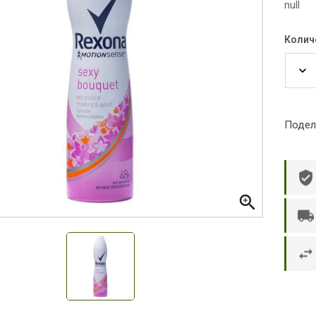
null
Колич
Подел

р П.
Ольга Кузяева
Ти
 в указанное
Лежу в больнице, сделала заказ, все
Вежливый и о
этаж без лифта,
привезли раньше назначенного
Оформляют з
и. Всё хорошо
времени. Курьер Анвар, спасибо ему!
максимально 
е и вкусное.
и овощи. М
доволен. Б