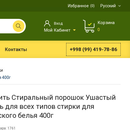
Избранное
Русский
0
Корзина
Вход
0
Мой Кабинет
+998 (99) 419-78-86
Контакты
ки
я 400г
ить Стиральный порошок Ушастый
ь для всех типов стирки для
ского белья 400г
ара: 1761