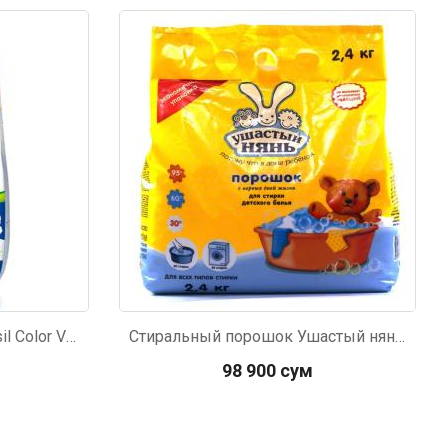
Код: 930
Стиральный порошок Persil Color Vernel автомат для цветного белья 3кг
Стиральный порошок Ушастый нянь 2,4кг
98 900 сум