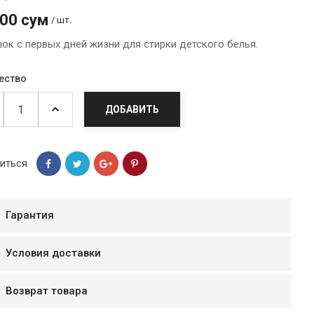
900 сум
/ шт.
ок с первых дней жизни для стирки детского белья.
ество
ДОБАВИТЬ
иться
Гарантия
мур B.Д.
тзывчивый персонал.
Условия доставки
аказ и доставляют
быстро. Покупал мясо
Возврат товара
ясо свежее. Очень
уду покупать ещё.