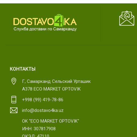
КОНТАКТЫ
Г, Самарканд Сельский Урташик
А378 ECO MARKET OPTOVIK
+998 (99) 419-78-86
info@dostavo4ka.uz
OK "ECO MARKET OPTOVIK"
ИНН: 307817908
ОКЭД: 47110