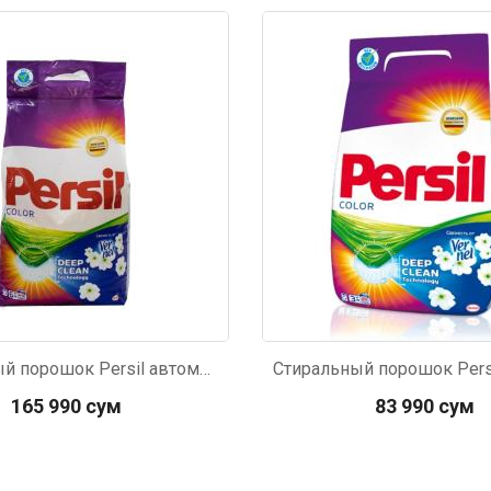
2
Код: 4097
Стиральный порошок Persil автомат color & vernel 6кг
165 990 сум
83 990 сум