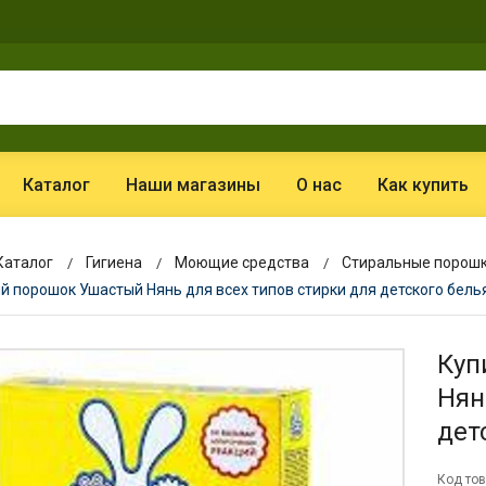
Каталог
Наши магазины
О нас
Как купить
Каталог
Гигиена
Моющие средства
Стиральные порош
 порошок Ушастый Нянь для всех типов стирки для детского бель
Куп
Нян
дет
Код тов