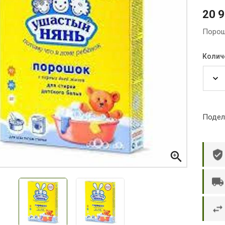
20 
Порош
Колич
Подел

р П.
Ольга Кузяева
Ти
 в указанное
Лежу в больнице, сделала заказ, все
Вежливый и о
этаж без лифта,
привезли раньше назначенного
Оформляют з
и. Всё хорошо
времени. Курьер Анвар, спасибо ему!
максимально 
е и вкусное.
и овощи. М
доволен. Б