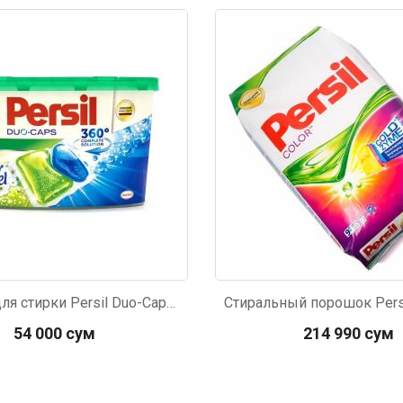
739
Код: 1761
Капсулы для стирки Persil Duo-Caps свежесть от Vernel 12шт
54 000 сум
214 990 сум