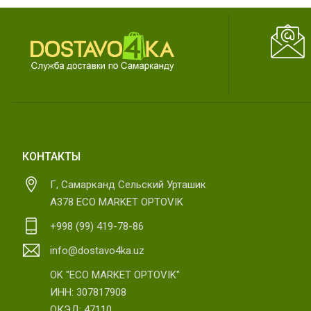
КОНТАКТЫ
Г, Самарканд Сельский Урташик
А378 ECO MARKET OPTOVIK
+998 (99) 419-78-86
info@dostavo4ka.uz
OK "ECO MARKET OPTOVIK"
ИНН: 307817908
ОКЭД: 47110