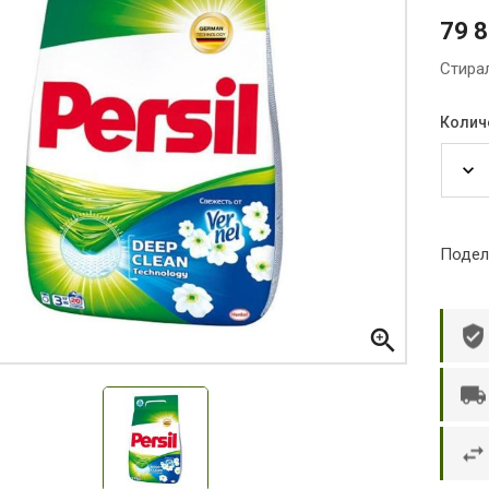
79 
Стира
Колич
Подел

р П.
Ольга Кузяева
Ти
 в указанное
Лежу в больнице, сделала заказ, все
Вежливый и о
этаж без лифта,
привезли раньше назначенного
Оформляют з
и. Всё хорошо
времени. Курьер Анвар, спасибо ему!
максимально 
е и вкусное.
и овощи. М
доволен. Б