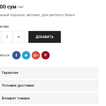
800 сум
/ шт.
льный порошок, автомат, для цветного белья.
ество
ДОБАВИТЬ
иться
Гарантия
мур B.Д.
тзывчивый персонал.
Условия доставки
аказ и доставляют
быстро. Покупал мясо
Возврат товара
ясо свежее. Очень
уду покупать ещё.