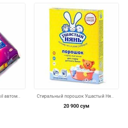
Код: 3895
Стиральный порошок Persil автомат Color 8кг
Стиральный порошок Ушастый Нянь для всех типов стирки для детского белья 400г
20 900 сум