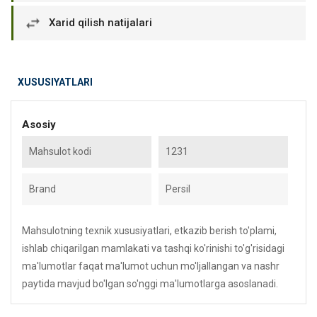
Xarid qilish natijalari
XUSUSIYATLARI
Asosiy
Mahsulot kodi
1231
Brand
Persil
Mahsulotning texnik xususiyatlari, etkazib berish to'plami,
ishlab chiqarilgan mamlakati va tashqi ko'rinishi to'g'risidagi
ma'lumotlar faqat ma'lumot uchun mo'ljallangan va nashr
paytida mavjud bo'lgan so'nggi ma'lumotlarga asoslanadi.