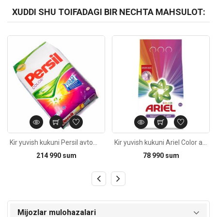
XUDDI SHU TOIFADAGI BIR NECHTA MAHSULOT:
Kod: 213
Kod: 6250
Kir yuvish kukuni Persil avtomat Color 8kg
Kir yuvish kukuni Ariel Color avtomat 3kg
214 990 sum
78 990 sum
Mijozlar mulohazalari