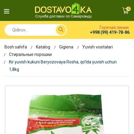
0
Горячая линия:
+998 (99) 419-78-86
Bosh sahifa
Katalog
Gigiena
Yuvish vositalari
Стиральные порошки
Kir yuvish kukuni Beryozovaya Rosha, qo'lda yuvish uchun
1,8kg