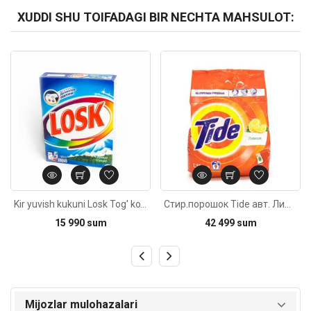
XUDDI SHU TOIFADAGI BIR NECHTA MAHSULOT:
Kod: 2516
Kod: 3975
Kir yuvish kukuni Losk Tog' ko'li qolda yuvish uchun 450g
Стир.порошок Tide авт. Лимон 1,5кг
15 990 sum
42 499 sum
Mijozlar mulohazalari