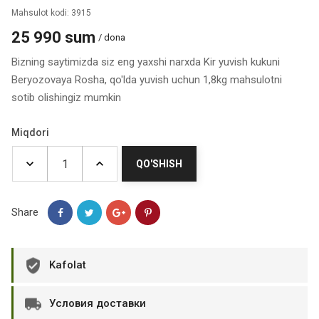
Mahsulot kodi: 3915
25 990 sum
/ dona
Bizning saytimizda siz eng yaxshi narxda Kir yuvish kukuni
Beryozovaya Rosha, qo'lda yuvish uchun 1,8kg mahsulotni
sotib olishingiz mumkin
Miqdori
QO'SHISH
Share
Kafolat
Условия доставки