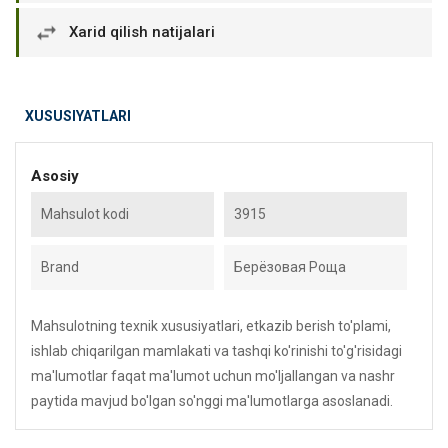
Xarid qilish natijalari
XUSUSIYATLARI
Asosiy
Mahsulot kodi
3915
Brand
Берёзовая Роща
Mahsulotning texnik xususiyatlari, etkazib berish to'plami,
ishlab chiqarilgan mamlakati va tashqi ko'rinishi to'g'risidagi
ma'lumotlar faqat ma'lumot uchun mo'ljallangan va nashr
paytida mavjud bo'lgan so'nggi ma'lumotlarga asoslanadi.