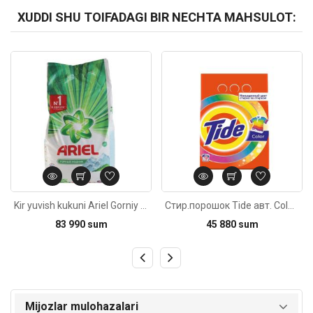
XUDDI SHU TOIFADAGI BIR NECHTA MAHSULOT:
Kod: 6250
Kod: 4904
Kir yuvish kukuni Ariel Gorniy Rodnik avtomat oq kiyimlar uchun 3kg
Стир.порошок Tide авт. Color 1,5кг
83 990 sum
45 880 sum
Mijozlar mulohazalari