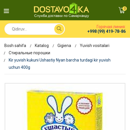
0
Горячая линия:
+998 (99) 419-78-86
Bosh sahifa
Katalog
Gigiena
Yuvish vositalari
Стиральные порошки
Kir yuvish kukuni Ushastiy Nyan barcha turdagi kir yuvish
uchun 400g