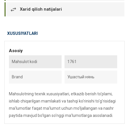
Xarid qilish natijalari
XUSUSIYATLARI
Asosiy
Mahsulot kodi
1761
Brand
Ушастый нянь
Mahsulotning texnik xususiyatlari, etkazib berish to'plami,
ishlab chiqarilgan mamlakati va tashqi ko'rinishi to'g'risidagi
ma'lumotlar faqat ma'lumot uchun mo'ljallangan va nashr
paytida mavjud bo'lgan so'nggi ma'lumotlarga asoslanadi.