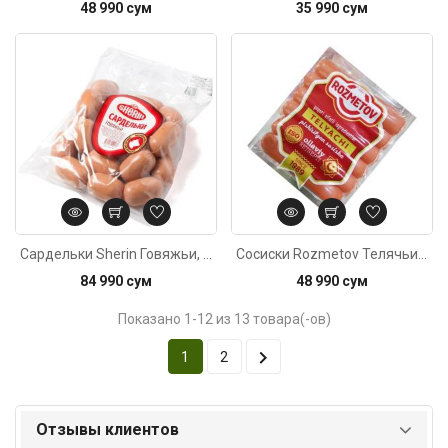
48 990 сум
35 990 сум
Код: 4551
Сардельки Sherin Говяжьи, 700г±20г
Сосиски Rozmetov Телячьи в\у, 400г
84 990 сум
48 990 сум
Показано 1-12 из 13 товара(-ов)

1
2
Отзывы клиентов