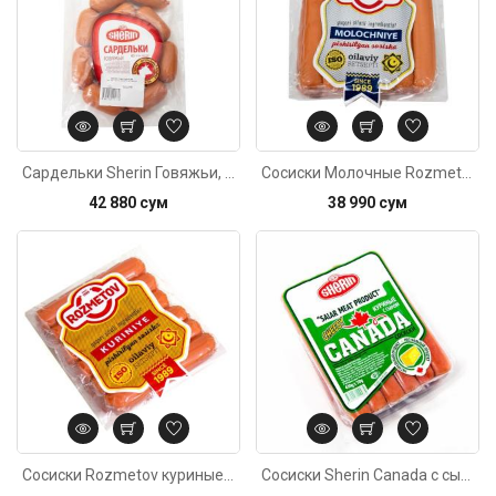
Сардельки Sherin Говяжьи, 400г±20г
Cосиски Молочные Rozmetov в/у, 400г±20г
42 880 сум
38 990 сум
Код: 4269
Сосиски Rozmetov куриные в/у 400г
Сосиски Sherin Canada с сыром, 430г±10г