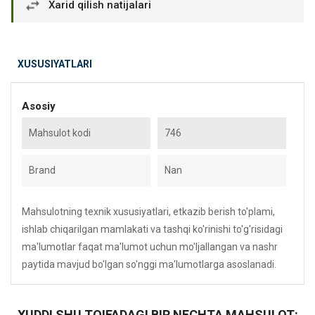
Xarid qilish natijalari
XUSUSIYATLARI
Asosiy
Mahsulot kodi
746
Brand
Nan
Mahsulotning texnik xususiyatlari, etkazib berish to'plami,
ishlab chiqarilgan mamlakati va tashqi ko'rinishi to'g'risidagi
ma'lumotlar faqat ma'lumot uchun mo'ljallangan va nashr
paytida mavjud bo'lgan so'nggi ma'lumotlarga asoslanadi.
XUDDI SHU TOIFADAGI BIR NECHTA MAHSULOT: