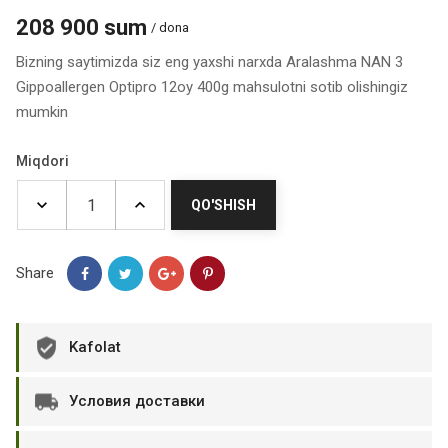
208 900 sum
/ dona
Bizning saytimizda siz eng yaxshi narxda Aralashma NAN 3
Gippoallergen Optipro 12oy 400g mahsulotni sotib olishingiz
mumkin
Miqdori
QO'SHISH
Share
Kafolat
Условия доставки