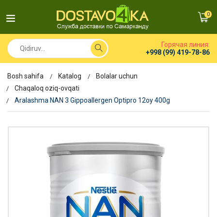
0
Горячая линия:
+998 (99) 419-78-86
Bosh sahifa
Katalog
Bolalar uchun
Chaqaloq oziq-ovqati
Aralashma NAN 3 Gippoallergen Optipro 12oy 400g