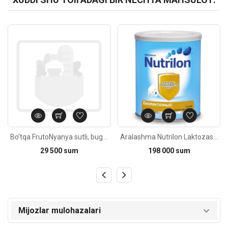
Kod: 2909
Kod: 4542
Bo'tqa FrutoNyanya sutli, bug'doyli, olmali va qulupnayli 6oy+/200g
Aralashma Nutrilon Laktozasiz tug'ilishidan 400g
29 500 sum
198 000 sum
Mijozlar mulohazalari