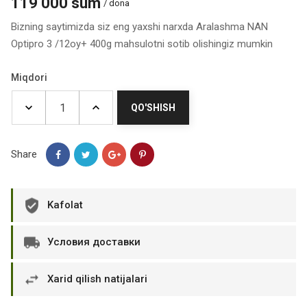
119 000 sum
/ dona
Bizning saytimizda siz eng yaxshi narxda Aralashma NAN
Optipro 3 /12oy+ 400g mahsulotni sotib olishingiz mumkin
Miqdori
QO'SHISH
Share
Kafolat
Условия доставки
Xarid qilish natijalari