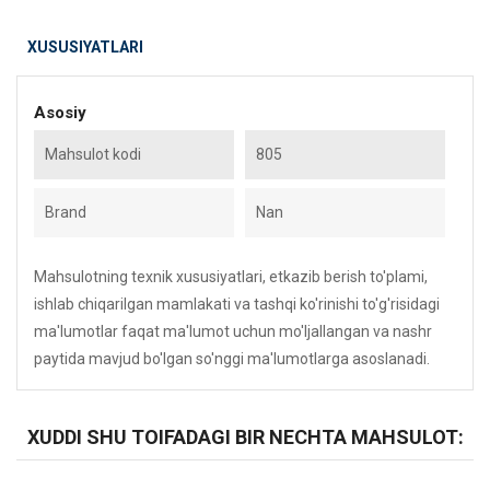
XUSUSIYATLARI
Asosiy
Mahsulot kodi
805
Brand
Nan
Mahsulotning texnik xususiyatlari, etkazib berish to'plami,
ishlab chiqarilgan mamlakati va tashqi ko'rinishi to'g'risidagi
ma'lumotlar faqat ma'lumot uchun mo'ljallangan va nashr
paytida mavjud bo'lgan so'nggi ma'lumotlarga asoslanadi.
XUDDI SHU TOIFADAGI BIR NECHTA MAHSULOT: