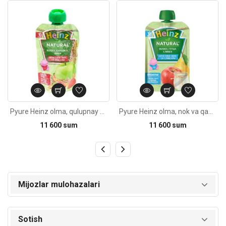
Kod: 3653
Kod: 4155
Pyure Heinz olma, qulupnay va yormalar 6oy+ 90g
Pyure Heinz olma, nok va qaymoq bilan 6oy+ 90g
11 600 sum
11 600 sum
Mijozlar mulohazalari
Sotish