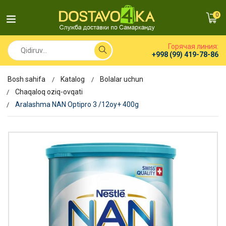
0
Горячая линия:
+998 (99) 419-78-86
Bosh sahifa
Katalog
Bolalar uchun
Chaqaloq oziq-ovqati
Aralashma NAN Optipro 3 /12oy+ 400g