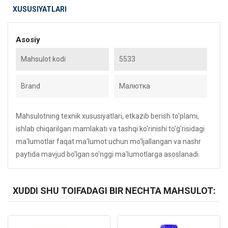
XUSUSIYATLARI
Asosiy
Mahsulot kodi
5533
Brand
Малютка
Mahsulotning texnik xususiyatlari, etkazib berish to'plami,
ishlab chiqarilgan mamlakati va tashqi ko'rinishi to'g'risidagi
ma'lumotlar faqat ma'lumot uchun mo'ljallangan va nashr
paytida mavjud bo'lgan so'nggi ma'lumotlarga asoslanadi.
XUDDI SHU TOIFADAGI BIR NECHTA MAHSULOT:
Kod: 3720
Kod: 2374