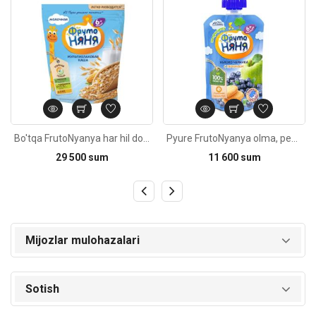
Bo'tqa FrutoNyanya har hil donli 6oy+ 200g
Pyure FrutoNyanya olma, pechene bilan 90g
29 500 sum
11 600 sum
Mijozlar mulohazalari
Sotish