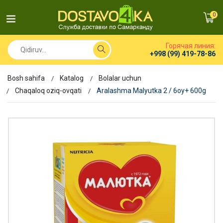
0
Горячая линия:
+998 (99) 419-78-86
Bosh sahifa
Katalog
Bolalar uchun
Chaqaloq oziq-ovqati
Aralashma Malyutka 2 / 6oy+ 600g