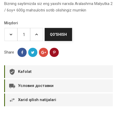
Bizning saytimizda siz eng yaxshi narxda Aralashma Malyutka 2
/ 6oy+ 600g mahsulotni sotib olishingiz mumkin
Miqdori
QO'SHISH
Share
Kafolat
Условия доставки
Xarid qilish natijalari