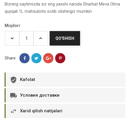
Bizning saytimizda siz eng yaxshi narxda Sharbat Meva Olma
quyqali 1L mahsulotni sotib olishingiz mumkin
Miqdori
QO'SHISH
Share
Kafolat
Условия доставки
Xarid qilish natijalari