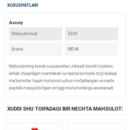
XUSUSIYATLARI
Asosiy
Mahsulot kodi
5534
Brand
MEVA
Mahsulotning texnik xususiyatlari, etkazib berish to'plami,
ishlab chiqarilgan mamlakati va tashqi ko'rinishi to'g'risidagi
ma'lumotlar faqat ma'lumot uchun mo'ljallangan va nashr
paytida mavjud bo'lgan so'nggi ma'lumotlarga asoslanadi.
XUDDI SHU TOIFADAGI BIR NECHTA MAHSULOT:
Kod: 6306
Kod: 6306