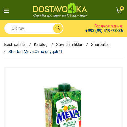
0
Горячая линия:
+998 (99) 419-78-86
Bosh sahifa
Katalog
Suv/Ichimliklar
Sharbatlar
Sharbat Meva Olma quyqali 1L