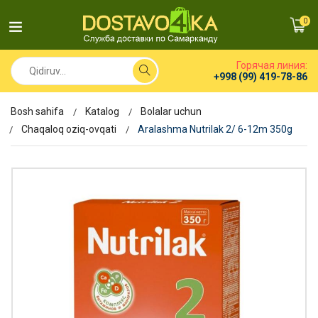
0
Горячая линия:
+998 (99) 419-78-86
Bosh sahifa
Katalog
Bolalar uchun
Chaqaloq oziq-ovqati
Aralashma Nutrilak 2/ 6-12m 350g