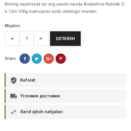
Bizning saytimizda siz eng yaxshi narxda Aralashma Nutrilak 2/
6-12m 350g mahsulotni sotib olishingiz mumkin
Miqdori
QO'SHISH
Share
Kafolat
Условия доставки
Xarid qilish natijalari