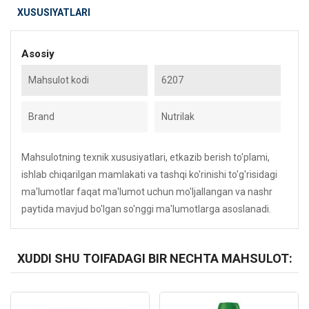
XUSUSIYATLARI
Asosiy
Mahsulot kodi
6207
Brand
Nutrilak
Mahsulotning texnik xususiyatlari, etkazib berish to'plami,
ishlab chiqarilgan mamlakati va tashqi ko'rinishi to'g'risidagi
ma'lumotlar faqat ma'lumot uchun mo'ljallangan va nashr
paytida mavjud bo'lgan so'nggi ma'lumotlarga asoslanadi.
XUDDI SHU TOIFADAGI BIR NECHTA MAHSULOT:
Kod: 4547
Kod: 5570