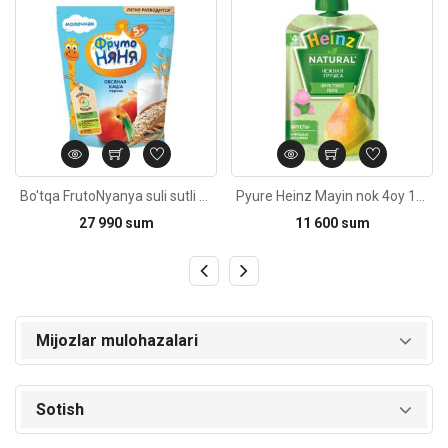
Bo'tqa FrutoNyanya suli sutli shaftoli bilan 5oy+ 200g
Pyure Heinz Mayin nok 4oy 100g
27 990 sum
11 600 sum
Mijozlar mulohazalari
Sotish