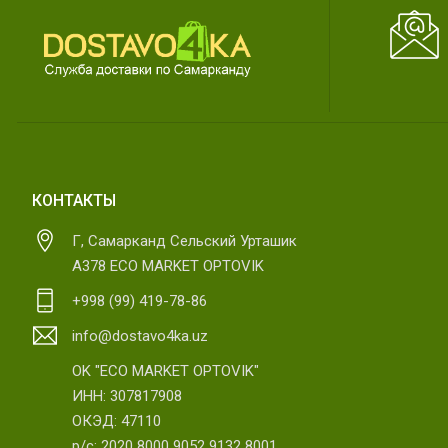
КОНТАКТЫ
Г, Самарканд Сельский Урташик
А378 ECO MARKET OPTOVIK
+998 (99) 419-78-86
info@dostavo4ka.uz
OK "ECO MARKET OPTOVIK"
ИНН: 307817908
ОКЭД: 47110
р/с: 2020 8000 9052 9132 8001