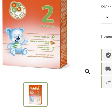
Колич
Подел

р П.
Ольга Кузяева
Ти
 в указанное
Лежу в больнице, сделала заказ, все
Вежливый и о
этаж без лифта,
привезли раньше назначенного
Оформляют з
и. Всё хорошо
времени. Курьер Анвар, спасибо ему!
максимально 
е и вкусное.
и овощи. М
доволен. Б