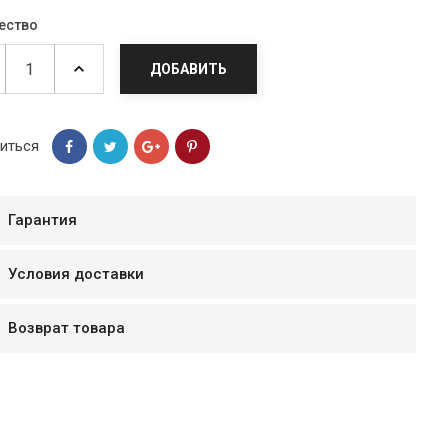
ество
ДОБАВИТЬ
иться
Гарантия
Условия доставки
мур B.Д.
Возврат товара
тзывчивый персонал.
аказ и доставляют
быстро. Покупал мясо
ясо свежее. Очень
уду покупать ещё.