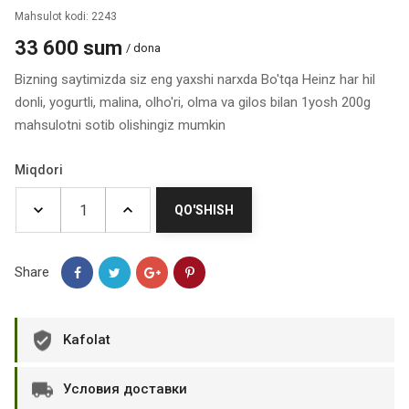
Mahsulot kodi: 2243
33 600 sum
/ dona
Bizning saytimizda siz eng yaxshi narxda Bo'tqa Heinz har hil
donli, yogurtli, malina, olho'ri, olma va gilos bilan 1yosh 200g
mahsulotni sotib olishingiz mumkin
Miqdori
QO'SHISH
Share
Kafolat
Условия доставки