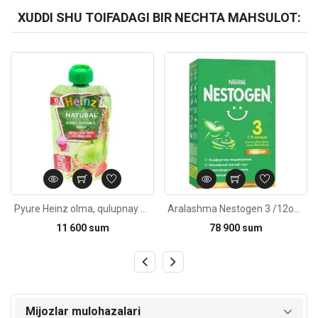
XUDDI SHU TOIFADAGI BIR NECHTA MAHSULOT:
Kod: 4682
Kod: 805
Pyure Heinz olma, qulupnay va yormalar 6oy+ 90g
Aralashma Nestogen 3 /12oy+ 300g
11 600 sum
78 900 sum
Mijozlar mulohazalari