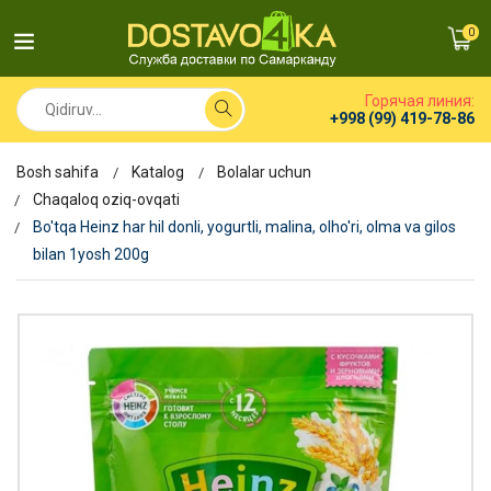
0
Горячая линия:
+998 (99) 419-78-86
Bosh sahifa
Katalog
Bolalar uchun
Chaqaloq oziq-ovqati
Bo'tqa Heinz har hil donli, yogurtli, malina, olho'ri, olma va gilos
bilan 1yosh 200g