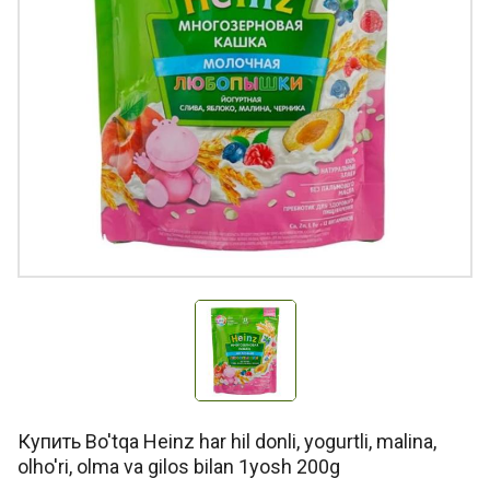
Купить Bo'tqa Heinz har hil donli, yogurtli, malina,
olho'ri, olma va gilos bilan 1yosh 200g