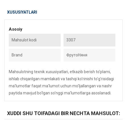
XUSUSIYATLARI
Asosiy
Mahsulot kodi
3307
Brand
ФрутоНяня
Mahsulotning texnik xususiyatlari, etkazib berish to'plami,
ishlab chiqarilgan mamlakati va tashqi ko'rinishi to'g'risidagi
ma'lumotlar faqat ma'lumot uchun mo'ljallangan va nashr
paytida mavjud bo'lgan so'nggi ma'lumotlarga asoslanadi.
XUDDI SHU TOIFADAGI BIR NECHTA MAHSULOT: