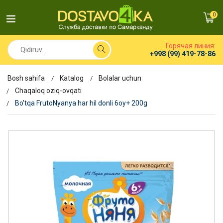
0
Горячая линия:
+998 (99) 419-78-86
Bosh sahifa
Katalog
Bolalar uchun
Chaqaloq oziq-ovqati
Bo'tqa FrutoNyanya har hil donli 6oy+ 200g