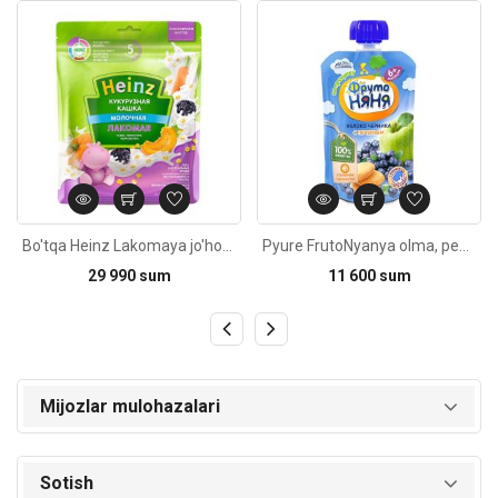
Kod: 3720
Kod: 805
Bo'tqa Heinz Lakomaya jo'horili qovoq, olho'ri, sabzi bilan 5oy 200g
Pyure FrutoNyanya olma, pechene bilan 90g
29 990 sum
11 600 sum
Mijozlar mulohazalari
Sotish