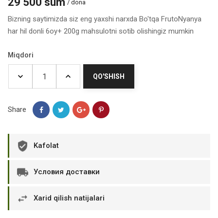
29 500 sum
/ dona
Bizning saytimizda siz eng yaxshi narxda Bo'tqa FrutoNyanya
har hil donli 6oy+ 200g mahsulotni sotib olishingiz mumkin
Miqdori
QO'SHISH
Share
Kafolat
Условия доставки
Xarid qilish natijalari