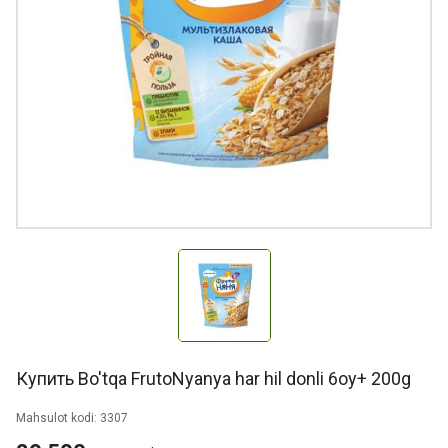
Купить Bo'tqa FrutoNyanya har hil donli 6oy+ 200g
Mahsulot kodi: 3307