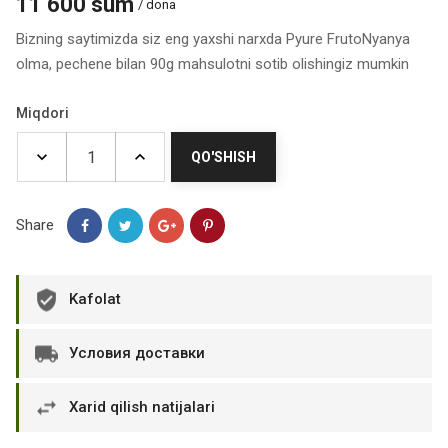
11 600 sum
/ dona
Bizning saytimizda siz eng yaxshi narxda Pyure FrutoNyanya
olma, pechene bilan 90g mahsulotni sotib olishingiz mumkin
Miqdori
QO'SHISH
Share
Kafolat
Условия доставки
Xarid qilish natijalari