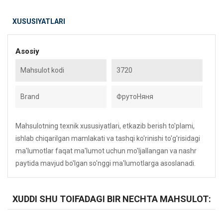
XUSUSIYATLARI
Asosiy
Mahsulot kodi
3720
Brand
ФрутоНяня
Mahsulotning texnik xususiyatlari, etkazib berish to'plami,
ishlab chiqarilgan mamlakati va tashqi ko'rinishi to'g'risidagi
ma'lumotlar faqat ma'lumot uchun mo'ljallangan va nashr
paytida mavjud bo'lgan so'nggi ma'lumotlarga asoslanadi.
XUDDI SHU TOIFADAGI BIR NECHTA MAHSULOT: