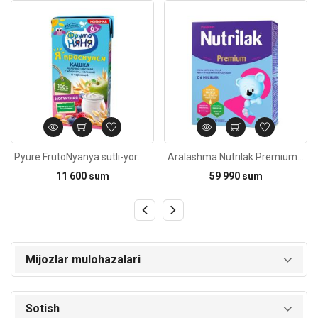
Kod: 25
Kod: 1868
Pyure FrutoNyanya sutli-yorma olma malina chernika 6oy+ 200ml
Aralashma Nutrilak Premium 2/ 6-12m 350g
11 600 sum
59 990 sum
Mijozlar mulohazalari
Sotish