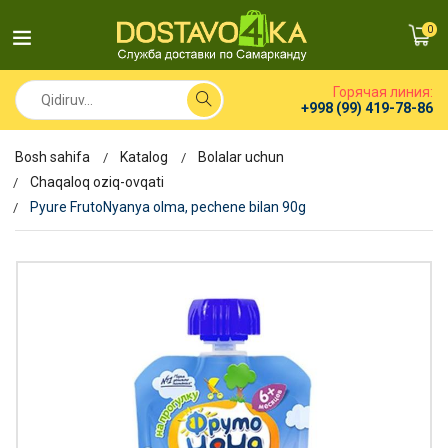
0
Горячая линия:
+998 (99) 419-78-86
Bosh sahifa
Katalog
Bolalar uchun
Chaqaloq oziq-ovqati
Pyure FrutoNyanya olma, pechene bilan 90g